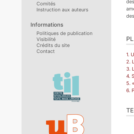
des
Comités
ame
Instruction aux auteurs
des
Informations
Politiques de publication
P
Visibilité
Crédits du site
Contact
1. 
2. 
3. 
Affiliations/partenaires
4. 
5. 
6. 
TE