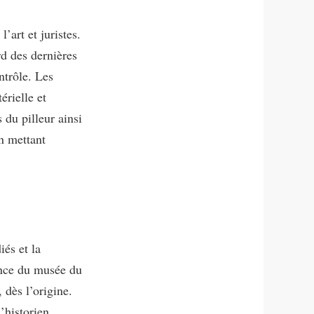
’art et juristes.
rd des dernières
ntrôle. Les
érielle et
 du pilleur ainsi
n mettant
és et la
ance du musée du
 dès l’origine.
’historien