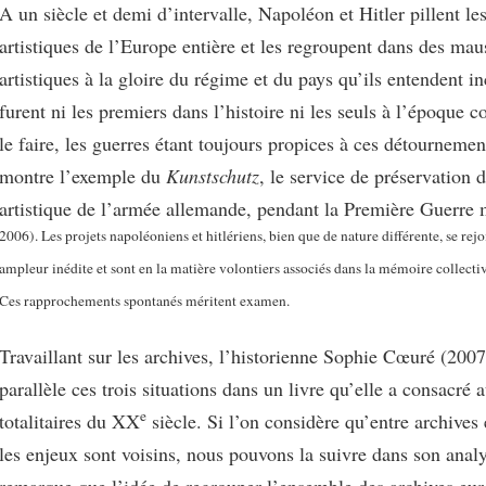
A un siècle et demi d’intervalle, Napoléon et Hitler pillent les
artistiques de l’Europe entière et les regroupent dans des mau
artistiques à la gloire du régime et du pays qu’ils entendent in
furent ni les premiers dans l’histoire ni les seuls à l’époque 
le faire, les guerres étant toujours propices à ces détourneme
montre l’exemple du
Kunstschutz
, le service de préservation 
artistique de l’armée allemande, pendant la Première Guerre
2006). Les projets napoléoniens et hitlériens, bien que de nature différente, se rej
ampleur inédite et sont en la matière volontiers associés dans la mémoire collectiv
Ces rapprochements spontanés méritent examen.
Travaillant sur les archives, l’historienne Sophie Cœuré (2007
parallèle ces trois situations dans un livre qu’elle a consacré 
e
totalitaires du XX
siècle. Si l’on considère qu’entre archives
les enjeux sont voisins, nous pouvons la suivre dans son analy
remarque que l’idée de regrouper l’ensemble des archives eu