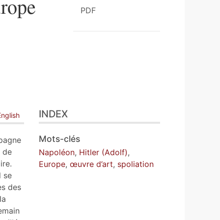
urope
PDF
INDEX
English
Mots-clés
mpagne
s de
Napoléon
,
Hitler (Adolf)
,
ire.
Europe
,
œuvre d’art
,
spoliation
l se
es des
la
demain