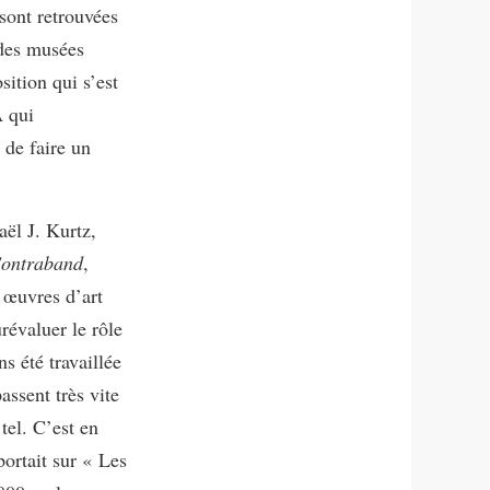
sont retrouvées
 des musées
sition qui s’est
À qui
 de faire un
aël J. Kurtz,
Contraband
,
s œuvres d’art
révaluer le rôle
s été travaillée
assent très vite
tel. C’est en
portait sur « Les