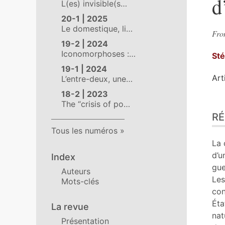
d
L(es) invisible(s…
20-1 | 2025
Le domestique, li…
From
19-2 | 2024
Iconomorphoses :…
St
19-1 | 2024
Art
L’entre-deux, une…
18-2 | 2023
The “crisis of po…
Ré
R
Ind
Pla
Tous les numéros
Tex
La 
Bib
d’u
Index
No
gue
Auteurs
Cit
Les
Mots-clés
Aut
con
Éta
La revue
nat
Présentation