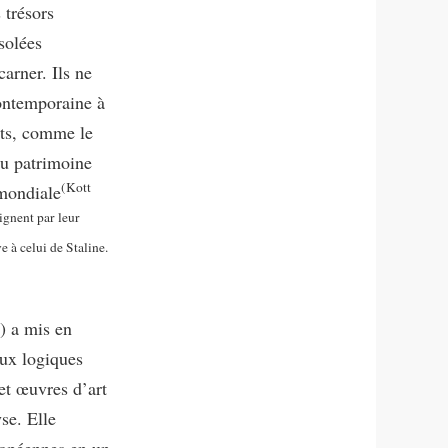
 trésors
solées
carner. Ils ne
contemporaine à
nts, comme le
du patrimoine
(Kott
 mondiale
oignent par leur
e à celui de Staline.
) a mis en
aux logiques
 et œuvres d’art
se. Elle
ropéennes en un