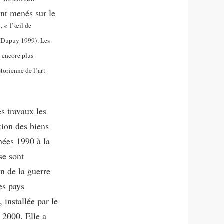
nt menés sur le
, « l’œil de
 (Dupuy 1999). Les
t encore plus
storienne de l’art
es travaux les
ution des biens
nées 1990 à la
se sont
in de la guerre
les pays
 installée par le
 2000. Elle a