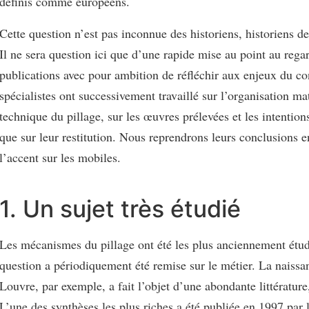
définis comme européens.
Cette question n’est pas inconnue des historiens, historiens de l
Il ne sera question ici que d’une rapide mise au point au rega
publications avec pour ambition de réfléchir aux enjeux du co
spécialistes ont successivement travaillé sur l’organisation mat
technique du pillage, sur les œuvres prélevées et les intentions
que sur leur restitution. Nous reprendrons leurs conclusions e
l’accent sur les mobiles.
1. Un sujet très étudié
Les mécanismes du pillage ont été les plus anciennement étudi
question a périodiquement été remise sur le métier. La naiss
Louvre, par exemple, a fait l’objet d’une abondante littérature,
L’une des synthèses les plus riches a été publiée en 1997 par l