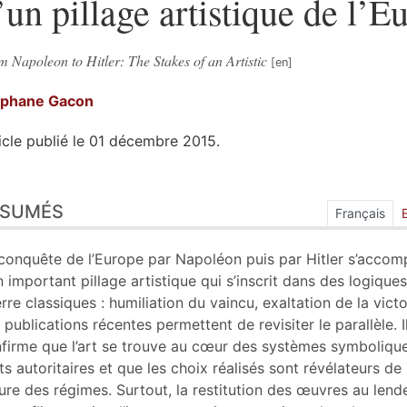
’un pillage artistique de l’E
 Napoleon to Hitler: The Stakes of an Artistic
éphane
Gacon
icle publié le 01 décembre 2015.
sumés
ÉSUMÉS
ex
Français
n
te
conquête de l’Europe par Napoléon puis par Hitler s’acco
liographie
n important pillage artistique qui s’inscrit dans des logique
tes
rre classiques : humiliation du vaincu, exaltation de la victo
er cet article
 publications récentes permettent de revisiter le parallèle. I
eur
firme que l’art se trouve au cœur des systèmes symboliqu
ts autoritaires et que les choix réalisés sont révélateurs de 
ure des régimes. Surtout, la restitution des œuvres au len