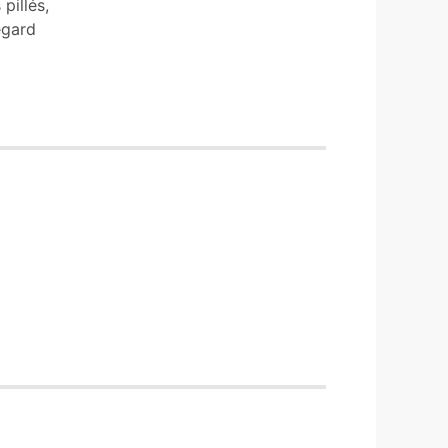
pillés,
egard