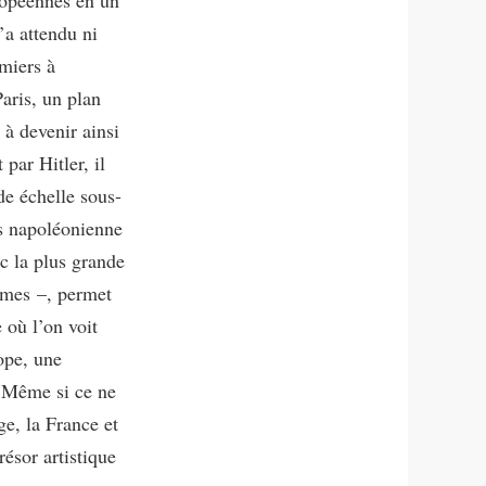
’a attendu ni
emiers à
aris, un plan
à devenir ainsi
par Hitler, il
de échelle sous-
es napoléonienne
c la plus grande
imes –, permet
où l’on voit
ope, une
. Même si ce ne
ge, la France et
résor artistique