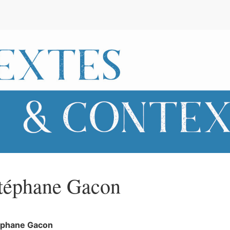
e
téphane
Gacon
éphane
Gacon