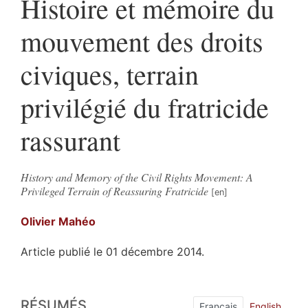
Histoire et mémoire du
mouvement des droits
civiques, terrain
privilégié du fratricide
rassurant
History and Memory of the Civil Rights Movement: A
Privileged Terrain of Reassuring Fratricide
Olivier
Mahéo
Article publié le 01 décembre 2014.
Résumés
RÉSUMÉS
Plan
Français
English