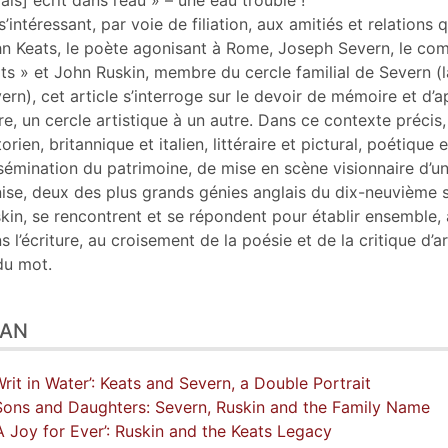
ais] écrit dans l’eau » – une eau trouble !
s’intéressant, par voie de filiation, aux amitiés et relation
n Keats, le poète agonisant à Rome, Joseph Severn, le co
ts » et John Ruskin, membre du cercle familial de Severn (l
ern), cet article s’interroge sur le devoir de mémoire et d’
re, un cercle artistique à un autre. Dans ce contexte précis,
torien, britannique et italien, littéraire et pictural, poétique e
sémination du patrimoine, de mise en scène visionnaire d’un
ise, deux des plus grands génies anglais du dix-neuvième s
kin, se rencontrent et se répondent pour établir ensemble,
s l’écriture, au croisement de la poésie et de la critique d’ar
du mot.
LAN
‘Writ in Water’: Keats and Severn, a Double Portrait
Sons and Daughters: Severn, Ruskin and the Family Name
‘A Joy for Ever’: Ruskin and the Keats Legacy