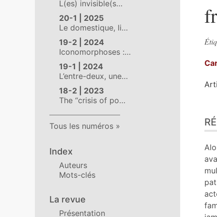
L(es) invisible(s…
f
20-1 | 2025
Le domestique, li…
Étiq
19-2 | 2024
Iconomorphoses :…
Ca
19-1 | 2024
L’entre-deux, une…
Art
18-2 | 2023
The “crisis of po…
Ré
R
Pla
Tous les numéros
Tex
Bib
Alo
Index
No
ava
Auteurs
Cit
mul
Mots-clés
Aut
pat
act
La revue
fam
Présentation