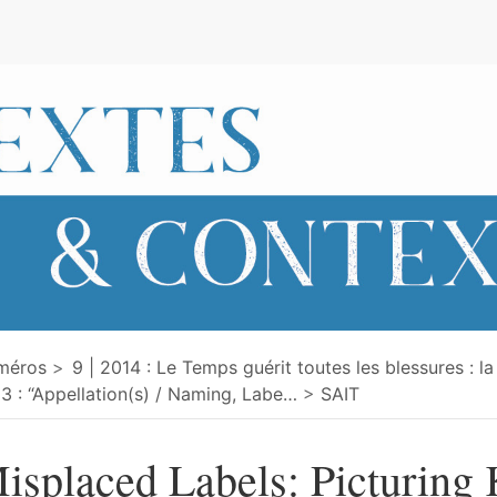
e
méros
9 | 2014 : Le Temps guérit toutes les blessures : la
3 : “Appellation(s) / Naming, Labe
…
SAIT
isplaced Labels: Picturing 