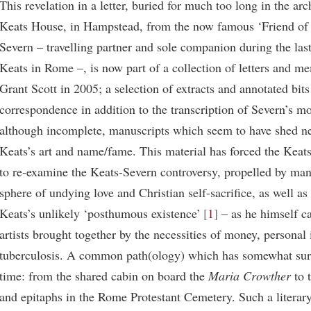
This revelation in a letter, buried for much too long in the arc
Keats House, in Hampstead, from the now famous ‘Friend of 
Severn – travelling partner and sole companion during the las
Keats in Rome –, is now part of a collection of letters and m
Grant Scott in 2005; a selection of extracts and annotated bits
correspondence in addition to the transcription of Severn’s mos
although incomplete, manuscripts which seem to have shed ne
Keats’s art and name/fame. This material has forced the Keats
to re-examine the Keats-Severn controversy, propelled by man
sphere of undying love and Christian self-sacrifice, as well as
Keats’s unlikely ‘posthumous existence’
1
– as he himself ca
artists brought together by the necessities of money, personal 
tuberculosis. A common path(ology) which has somewhat surv
time: from the shared cabin on board the
Maria Crowther
to 
and epitaphs in the Rome Protestant Cemetery. Such a literary