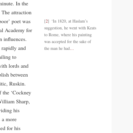
minute. In the
 The attraction
‘poor’ poet was
2
‘In 1820, at Haslam’s
suggestion, he went with Keats
oyal Academy for
to Rome, where his painting
n influences.
was accepted for the sake of
 rapidly and
the man he had
…
iling to
ith lords and
blish between
itic, Ruskin.
f the ‘Cockney
William Sharp,
viding his
s a more
ed for his