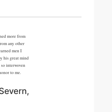
ained more from
from any other
learned men I
y his great mind
e so interwoven
 honor to me.
 Severn,