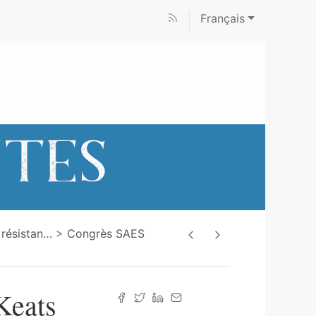
Français
 résistan
…
Congrès SAES
Keats