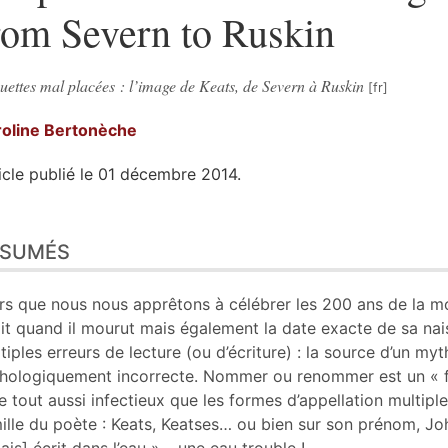
rom Severn to Ruskin
uettes mal placées : l’image de Keats, de Severn à Ruskin
roline
Bertonèche
icle publié le 01 décembre 2014.
sumés
ÉSUMÉS
n
te
liographie
rs que nous nous apprêtons à célébrer les 200 ans de la mor
tes
it quand il mourut mais également la date exacte de sa nais
er cet article
tiples erreurs de lecture (ou d’écriture) : la source d’un my
eur
hologiquement incorrecte. Nommer ou renommer est un « fait
e tout aussi infectieux que les formes d’appellation multipl
ille du poète : Keats, Keatses… ou bien sur son prénom, Jo