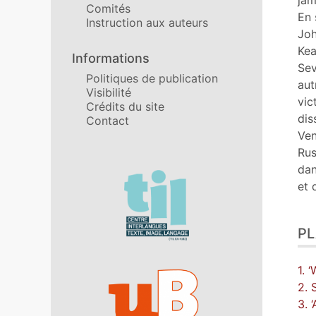
jam
Comités
En 
Instruction aux auteurs
Joh
Kea
Informations
Sev
Politiques de publication
aut
Visibilité
vic
Crédits du site
dis
Contact
Ven
Rus
dan
Affiliations/partenaires
et 
P
1. 
2. 
3. 