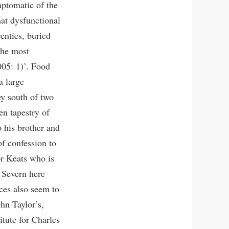
mptomatic of the
at dysfunctional
wenties, buried
 the most
005: 1)’. Food
a large
ey south of two
en tapestry of
 his brother and
of confession to
or Keats who is
 Severn here
ces also seem to
hn Taylor’s,
itute for Charles