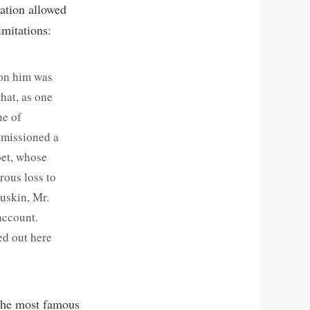
iation allowed
imitations:
won him was
that, as one
ne of
ommissioned a
oet, whose
rous loss to
uskin, Mr.
account.
ed out here
 the most famous