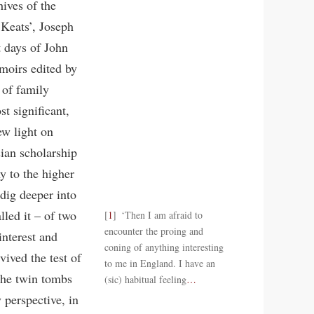
hives of the
Keats’, Joseph
t days of John
emoirs edited by
 of family
t significant,
w light on
ian scholarship
y to the higher
 dig deeper into
lled it – of two
1
‘Then I am afraid to
encounter the proing and
interest and
coning of anything interesting
ived the test of
to me in England. I have an
the twin tombs
(sic) habitual feeling
…
 perspective, in