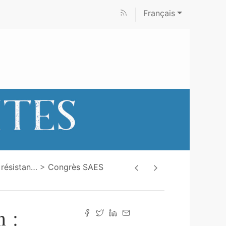
Français
 résistan
…
Congrès SAES
n :