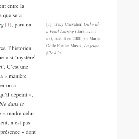
nt entre la
e que sera
ng
1
, paru en
1
Tracy Chevalier,
Girl with
a Pearl Earring
(dorénavant
uk), traduit en 2000 par Marie-
Odile Fortier-Masek,
La jeune-
es, l’historien
fille à la
…
e « si ‘mystère’
t’. C’est une
 La « manière
ler ou à
u’il dépeint »,
ible dans le
e « rendre celui
ent, n’est pas
e présence » dont