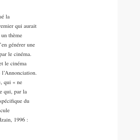
ué la
remier qui aurait
, un thème
d’en générer une
 par le cinéma.
et le cinéma
 l’Annonciation.
, qui « ne
e qui, par la
spécifique du
icule
dzain, 1996 :