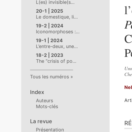
L(es) invisible(s…
l
20-1 | 2025
Le domestique, li…
P
19-2 | 2024
Iconomorphoses :…
C
19-1 | 2024
L’entre-deux, une…
P
18-2 | 2023
The “crisis of po…
Unn
Che
Tous les numéros
Nel
Index
Art
Auteurs
Mots-clés
Ré
La revue
R
Pla
Présentation
Tex