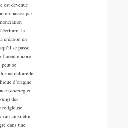
ne est devenue
nt en passer par
nnonciation
’écriture, la
la création en
squ’il se passe
 l’aient encore
 peut se
forme culturelle
hique d’origine
nce (
namin
g et
sing
) des
e religieuse
rrait ainsi être
égré dans une