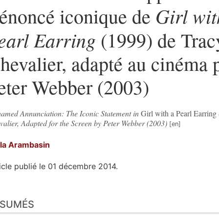
Girl wit
’énoncé iconique de
earl Earring
(1999) de Trac
hevalier, adapté au cinéma 
eter Webber (2003)
amed Annunciation: The Iconic Statement in
Girl with a Pearl Earring
valier, Adapted for the Screen by Peter Webber (2003)
la
Arambasin
icle publié le 01 décembre 2014.
sumés
ÉSUMÉS
n
te