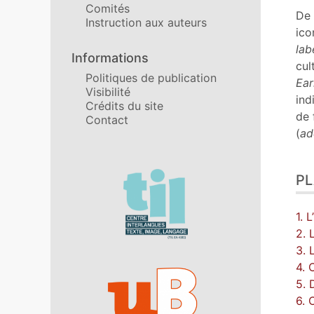
Comités
Bib
De 
Instruction aux auteurs
No
ico
Cit
lab
Informations
Aut
cul
Politiques de publication
Ear
Visibilité
ind
Crédits du site
de 
Contact
(
ad
Affiliations/partenaires
P
1. 
2. 
3. 
4. 
5. 
6. 