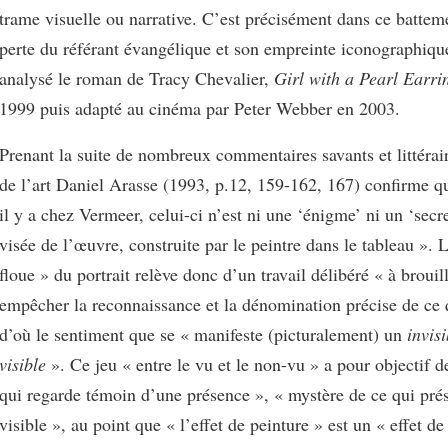
trame visuelle ou narrative. C’est précisément dans ce batteme
perte du référant évangélique et son empreinte iconographiqu
analysé le roman de Tracy Chevalier,
Girl with a Pearl Earri
1999 puis adapté au cinéma par Peter Webber en 2003.
Prenant la suite de nombreux commentaires savants et littérair
de l’art Daniel Arasse (1993, p.12, 159-162, 167) confirme qu
il y a chez Vermeer, celui-ci n’est ni une ‘énigme’ ni un ‘secre
visée de l’œuvre, construite par le peintre dans le tableau ».
floue » du portrait relève donc d’un travail délibéré « à brouil
empêcher la reconnaissance et la dénomination précise de ce q
d’où le sentiment que se « manifeste (picturalement) un
invis
visible
». Ce jeu « entre le vu et le non-vu » a pour objectif d
qui regarde témoin d’une présence », « mystère de ce qui prés
visible », au point que « l’effet de peinture » est un « effet d