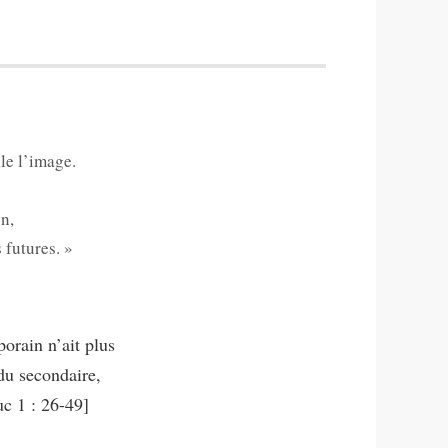
le l’image.
n,
 futures. »
orain n’ait plus
du secondaire,
uc 1 : 26-49]