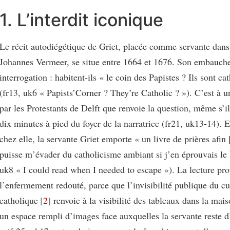
1. L’interdit iconique
Le récit autodiégétique de Griet, placée comme servante dans 
Johannes Vermeer, se situe entre 1664 et 1676. Son embauche
interrogation : habitent-ils « le coin des Papistes ? Ils sont ca
(fr13, uk6 « Papists’Corner ? They’re Catholic ? »). C’est à un
par les Protestants de Delft que renvoie la question, même s’il
dix minutes à pied du foyer de la narratrice (fr21, uk13-14). 
chez elle, la servante Griet emporte « un livre de prières afin [
puisse m’évader du catholicisme ambiant si j’en éprouvais le 
uk8 « I could read when I needed to escape »). La lecture pro
l’enfermement redouté, parce que l’invisibilité publique du cu
catholique
2
renvoie à la visibilité des tableaux dans la mais
un espace rempli d’images face auxquelles la servante reste d