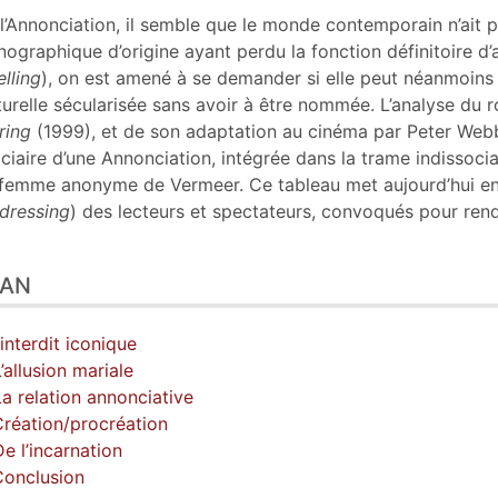
liographie
l’Annonciation, il semble que le monde contemporain n’ait p
tes
nographique d’origine ayant perdu la fonction définitoire d’
er cet article
elling
), on est amené à se demander si elle peut néanmoins 
eur
turelle sécularisée sans avoir à être nommée. L’analyse du
ring
(1999), et de son adaptation au cinéma par Peter Web
iciaire d’une Annonciation, intégrée dans la trame indissocia
femme anonyme de Vermeer. Ce tableau met aujourd’hui en 
dressing
) des lecteurs et spectateurs, convoqués pour rend
LAN
L’interdit iconique
L’allusion mariale
La relation annonciative
Création/procréation
De l’incarnation
Conclusion