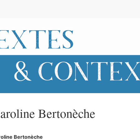
e
aroline
Bertonèche
roline
Bertonèche