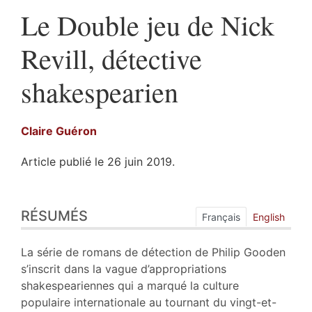
Le Double jeu de Nick
Revill, détective
shakespearien
Claire
Guéron
Article publié le 26 juin 2019.
Résumés
RÉSUMÉS
Index
Français
English
Plan
Texte
La série de romans de détection de Philip Gooden
Bibliographie
s’inscrit dans la vague d’appropriations
Notes
shakespeariennes qui a marqué la culture
Citer cet article
populaire internationale au tournant du vingt-et-