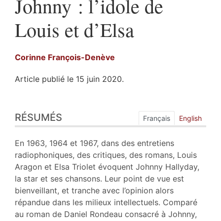
Johnny : l’idole de
Louis et d’Elsa
Corinne
François-Denève
Article publié le 15 juin 2020.
Résumés
RÉSUMÉS
Index
Français
English
Plan
Texte
En 1963, 1964 et 1967, dans des entretiens
Bibliographie
radiophoniques, des critiques, des romans, Louis
Notes
Aragon et Elsa Triolet évoquent Johnny Hallyday,
Citer cet article
la star et ses chansons. Leur point de vue est
Auteur
bienveillant, et tranche avec l’opinion alors
répandue dans les milieux intellectuels. Comparé
au roman de Daniel Rondeau consacré à Johnny,