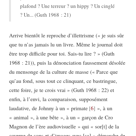
plafond ? Une terreur ? un hippy ? Un cinglé
? Un... (Guth 1968 : 21)
Arrive bientôt le reproche d’illettrisme (« je suis sûr
que tu n’as jamais lu un livre. Même le journal doit
être trop difficile pour toi. Sais-tu lire ? » (Guth
1968 : 21)), puis la dénonciation faussement désolée
du mensonge de la culture de masse (« Parce que
qu’au fond, sous tout ce clinquant, ce bastringue,
cette foire, je te crois vrai » (Guth 1968 : 22) et
enfin, à l’envi, la comparaison, supposément
laudative, de Johnny à un « primate
6
», à un
« animal », à une bête », à un « garçon de Cro
Magnon de l’ère audiovisuelle » qui « sor[t] de la
caverne de sons et d’images avec [sa] » démarche de