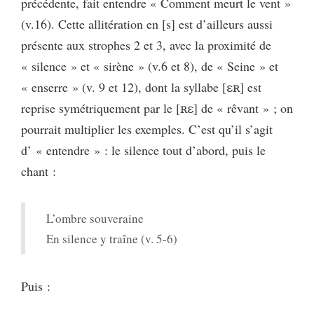
précédente, fait entendre « Comment meurt le vent »
(v.16). Cette allitération en [s] est d’ailleurs aussi
présente aux strophes 2 et 3, avec la proximité de
« silence » et « sirène » (v.6 et 8), de « Seine » et
« enserre » (v. 9 et 12), dont la syllabe [ɛʀ] est
reprise symétriquement par le [ʀɛ] de « rêvant » ; on
pourrait multiplier les exemples. C’est qu’il s’agit
d’ « entendre » : le silence tout d’abord, puis le
chant :
L’ombre souveraine
En silence y traîne (v. 5-6)
Puis :