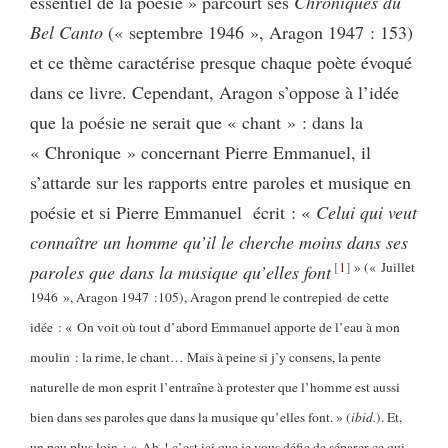
essentiel de la poésie » parcourt ses
Chroniques du
Bel Canto
(« septembre 1946 », Aragon 1947 : 153)
et ce thème caractérise presque chaque poète évoqué
dans ce livre. Cependant, Aragon s’oppose à l’idée
que la poésie ne serait que « chant » : dans la
« Chronique » concernant Pierre Emmanuel, il
s’attarde sur les rapports entre paroles et musique en
poésie et si Pierre Emmanuel écrit : «
Celui qui veut
connaître un homme qu’il le cherche moins dans ses
1
» (« Juillet
paroles que dans la musique qu’elles font
1946 », Aragon 1947 :105), Aragon prend le contrepied de cette
idée : « On voit où tout d’abord Emmanuel apporte de l’eau à mon
moulin : la rime, le chant… Mais à peine si j’y consens, la pente
naturelle de mon esprit l’entraîne à protester que l’homme est aussi
bien dans ses paroles que dans la musique qu’elles font. » (
ibid.
). Et,
un peu plus loin : « Ah ! c’est ici que je vous défie de séparer ce qui