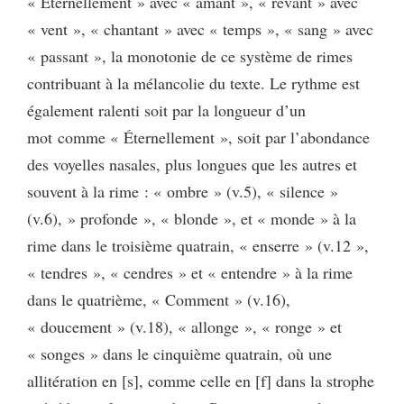
« Éternellement » avec « amant », « rêvant » avec
« vent », « chantant » avec « temps », « sang » avec
« passant », la monotonie de ce système de rimes
contribuant à la mélancolie du texte. Le rythme est
également ralenti soit par la longueur d’un
mot comme « Éternellement », soit par l’abondance
des voyelles nasales, plus longues que les autres et
souvent à la rime : « ombre » (v.5), « silence »
(v.6), » profonde », « blonde », et « monde » à la
rime dans le troisième quatrain, « enserre » (v.12 »,
« tendres », « cendres » et « entendre » à la rime
dans le quatrième, « Comment » (v.16),
« doucement » (v.18), « allonge », « ronge » et
« songes » dans le cinquième quatrain, où une
allitération en [s], comme celle en [f] dans la strophe