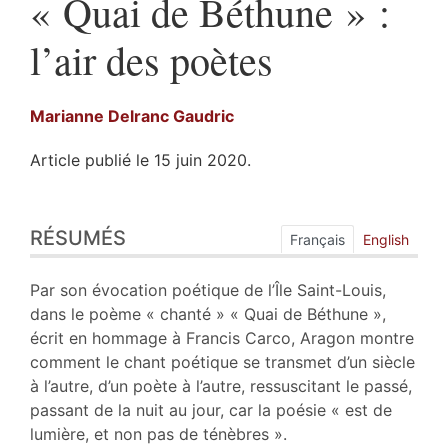
« Quai de Béthune » :
l’air des poètes
Marianne Delranc
Gaudric
Article publié le 15 juin 2020.
Résumés
RÉSUMÉS
Index
Français
English
Plan
Texte
Par son évocation poétique de l’Île Saint-Louis,
Bibliographie
dans le poème « chanté » « Quai de Béthune »,
Notes
écrit en hommage à Francis Carco, Aragon montre
Citer cet article
comment le chant poétique se transmet d’un siècle
Auteur
à l’autre, d’un poète à l’autre, ressuscitant le passé,
passant de la nuit au jour, car la poésie « est de
lumière, et non pas de ténèbres ».