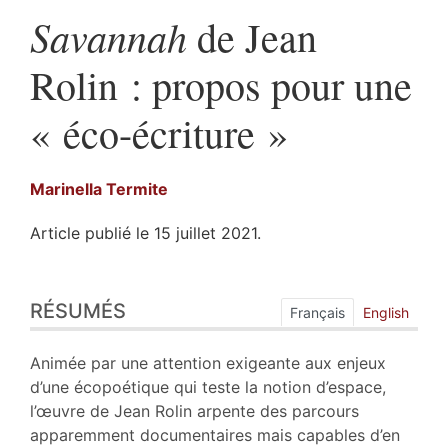
Savannah
de Jean
Rolin : propos pour une
« éco-écriture »
Marinella
Termite
Article publié le 15 juillet 2021.
Résumés
RÉSUMÉS
Index
Français
English
Plan
Texte
Animée par une attention exigeante aux enjeux
Bibliographie
d’une écopoétique qui teste la notion d’espace,
Notes
l’œuvre de Jean Rolin arpente des parcours
Citer cet article
apparemment documentaires mais capables d’en