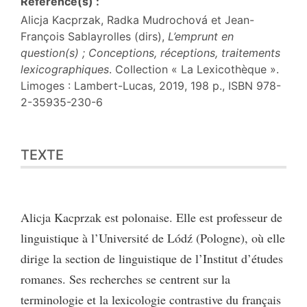
Référence(s) :
Alicja Kacprzak, Radka Mudrochová et Jean-
François Sablayrolles (dirs),
L’emprunt en
question(s) ; Conceptions, réceptions, traitements
lexicographiques
. Collection « La Lexicothèque ».
Limoges : Lambert-Lucas, 2019, 198 p., ISBN 978-
2-35935-230-6
Texte
TEXTE
Notes
Citer cet article
Auteur
Alicja Kacprzak est polonaise. Elle est professeur de
linguistique à l’Université de Lódź (Pologne), où elle
dirige la section de linguistique de l’Institut d’études
romanes. Ses recherches se centrent sur la
terminologie et la lexicologie contrastive du français