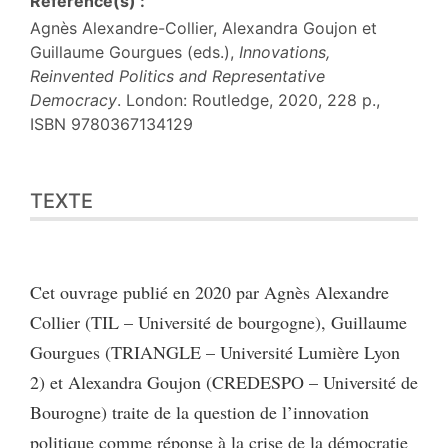
Référence(s) :
Agnès Alexandre-Collier, Alexandra Goujon et
Guillaume Gourgues (eds.),
Innovations,
Reinvented Politics and Representative
Democracy
. London: Routledge, 2020, 228 p.,
ISBN 9780367134129
Texte
TEXTE
Citer cet article
Auteur
Cet ouvrage publié en 2020 par Agnès Alexandre
Collier (TIL – Université de bourgogne), Guillaume
Gourgues (TRIANGLE – Université Lumière Lyon
2) et Alexandra Goujon (CREDESPO – Université de
Bourogne) traite de la question de l’innovation
politique comme réponse à la crise de la démocratie