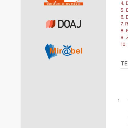
4. 
5. 
6. 
7. 
8. 
9. 
10.
TE