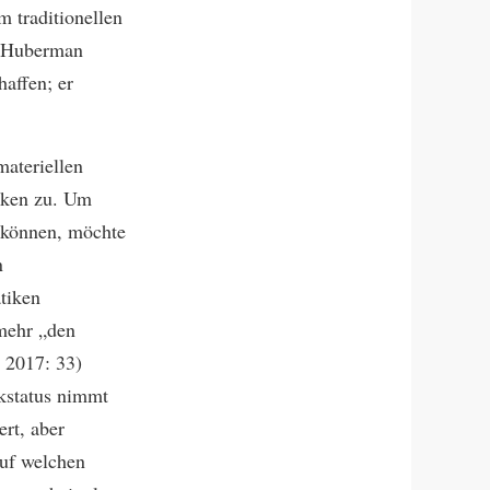
 traditionellen
i-Huberman
haffen; er
materiellen
rken zu. Um
 können, möchte
n
tiken
lmehr „den
 2017: 33)
kstatus nimmt
ert, aber
auf welchen