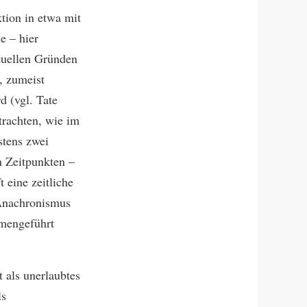
tion in etwa mit
e – hier
ptuellen Gründen
, zumeist
d (vgl. Tate
trachten, wie im
stens zwei
n Zeitpunkten –
 eine zeitliche
 Anachronismus
mmengeführt
 als unerlaubtes
ls