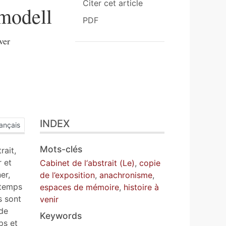
Citer cet article
smodell
PDF
ver
INDEX
ançais
Mots-clés
rait,
r et
Cabinet de l‘abstrait (Le)
,
copie
er,
de l’exposition
,
anachronisme
,
 temps
espaces de mémoire
,
histoire à
s sont
venir
 de
Keywords
ps et