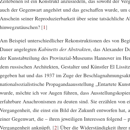
Zeitebenen ist ein Konstrukt anzusiedeln, das sowohl der Ver
auch der Gegenwart angehört und das geschaffen wurde, um 
Anschein seiner Reproduzierbarkeit über seine tatsächliche 
hinwegzutäuschen?
1
Am Beispiel unterschiedlicher Rekonstruktionen des von Beg
Dauer angelegten
Kabinetts der Abstrakten
, das Alexander Do
der Kunstabteilung des Provinzial-Museums Hannover im Her
dem russischen Architekten, Gestalter und Künstler El Lissit
gegeben hat und das 1937 im Zuge der Beschlagnahmungsakti
nationalsozialistische Propagandaausstellung „Entartete Kunst
wurde, möchte ich vor Augen führen, dass Ausstellungskopien
erfahrbare Anachronismen zu deuten sind. Sie erzählen von e
Vergangenheit, die einst ein Bild der Zukunft entworfen hat, 
einer Gegenwart, die – ihren jeweiligen Interessen folgend – pa
Vergangenheit anknüpft.
2
Über die Widerständigkeit ihrer 