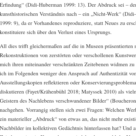
Erfindung“ (Didi-Huberman 1999: 13). Der Abdruck sei – dem
kunsthistorischen Verständnis nach – ein „Nicht-Werk“ (Did
1999: 9), da er Vorhandenes reproduziere, statt Neues zu ersc
konstituiere sich über den Verlust eines Ursprungs.
All dies trifft gleichermaßen auf die in Museen präsentierten 
Rekonstruktionen von zerstörten oder verschollenen Kunstwe
mich ihren miteinander verschränkten Zeitebenen widmen zu
ich im Folgenden weniger den Anspruch auf Authentizität vo
Ausstellungskopien reflektieren oder Konservierungsproblema
diskutieren (Fayet/Krähenbühl 2018; Matyssek 2010) als vie
Geistern des Nachlebens verschwundener Bilder“ (Boucheron
nachgehen. Vorrangig stellen sich zwei Fragen: Welchen Wer
ein materieller „Abdruck“ von etwas an, das nicht mehr existi
Nachbilder im kollektiven Gedächtnis hinterlassen hat? Und 