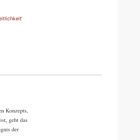
tlichkeit‘
hen Konzepts,
st, geht das
gnis der