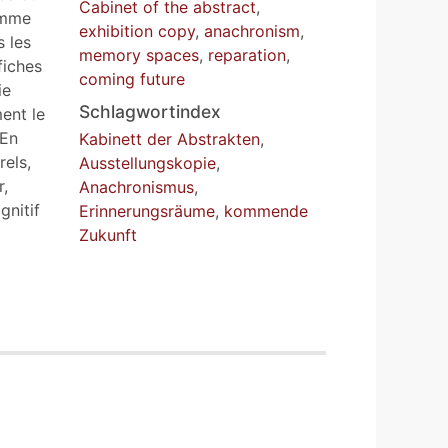
Cabinet of the abstract
,
omme
exhibition copy
,
anachronism
,
 les
memory spaces
,
reparation
,
fiches
coming future
ie
Schlagwortindex
ent le
 En
Kabinett der Abstrakten
,
els,
Ausstellungskopie
,
r,
Anachronismus
,
gnitif
Erinnerungsräume
,
kommende
Zukunft