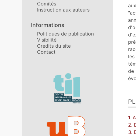
Comités
aux
Instruction aux auteurs
"ac
ann
Informations
d'o
Politiques de publication
d'e
Visibilité
pré
Crédits du site
rac
Contact
les
tém
de 
Affiliations/partenaires
évo
P
1. 
2. 
3. 