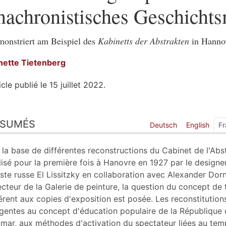
nachronistisches Geschicht
onstriert am Beispiel des
Kabinetts der Abstrakten
in Hanno
nette
Tietenberg
icle publié le 15 juillet 2022.
sumés
ÉSUMÉS
ex
Deutsch
English
Fr
n
te
 la base de différentes reconstructions du Cabinet de l'Abst
liographie
lisé pour la première fois à Hanovre en 1927 par le designe
tes
iste russe El Lissitzky en collaboration avec Alexander Dorn
er cet article
ecteur de la Galerie de peinture, la question du concept de
eur
érent aux copies d'exposition est posée. Les reconstitution
gentes au concept d'éducation populaire de la République
mar, aux méthodes d'activation du spectateur liées au tem