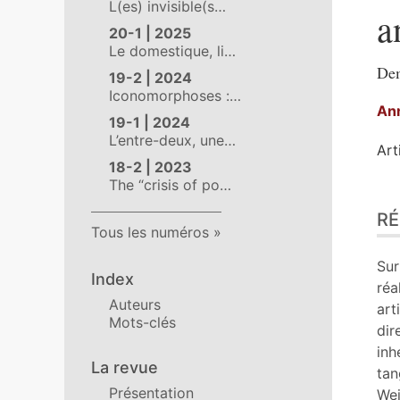
L(es) invisible(s…
a
20-1 | 2025
Le domestique, li…
Dem
19-2 | 2024
Iconomorphoses :…
An
19-1 | 2024
L’entre-deux, une…
Art
18-2 | 2023
The “crisis of po…
Ré
R
Ind
Tous les numéros
Pla
Tex
Sur
Index
Bib
réa
Auteurs
No
art
Mots-clés
Cit
dir
Aut
inh
La revue
tan
Présentation
Wei