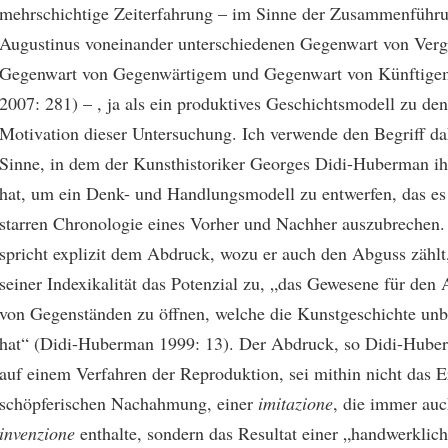
mehrschichtige Zeiterfahrung – im Sinne der Zusammenführu
Augustinus voneinander unterschiedenen Gegenwart von Ver
Gegenwart von Gegenwärtigem und Gegenwart von Künftige
2007: 281) – , ja als ein produktives Geschichtsmodell zu den
Motivation dieser Untersuchung. Ich verwende den Begriff d
Sinne, in dem der Kunsthistoriker Georges Didi-Huberman ih
hat, um ein Denk- und Handlungsmodell zu entwerfen, das es 
starren Chronologie eines Vorher und Nachher auszubrechen
spricht explizit dem Abdruck, wozu er auch den Abguss zählt
seiner Indexikalität das Potenzial zu, „das Gewesene für de
von Gegenständen zu öffnen, welche die Kunstgeschichte unb
hat“ (Didi-Huberman 1999: 13). Der Abdruck, so Didi-Huber
auf einem Verfahren der Reproduktion, sei mithin nicht das E
schöpferischen Nachahmung, einer
imitazione
, die immer au
invenzione
enthalte, sondern das Resultat einer „handwerklic