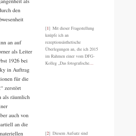
gangenheit als
durch den
Abwesenheit
1
Mit dieser Fragestellung
knüpfe ich an
inn an auf
rezeptionsästhetische
Überlegungen an, die ich 2015
rner als Leiter
im Rahmen einer vom DFG-
bst 1926 bei
Kolleg „Das fotografische
…
zky in Auftrag
onen für die
“ zerstört
 als räumlich
iner
aber auch von
rtiell an die
materiellen
2
Diesem Aufsatz sind