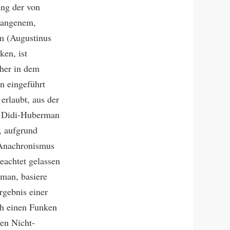
ng der von
gangenem,
m (Augustinus
ken, ist
aher in dem
n eingeführt
erlaubt, aus der
. Didi-Huberman
, aufgrund
n Anachronismus
eachtet gelassen
man, basiere
rgebnis einer
ch einen Funken
hen Nicht-