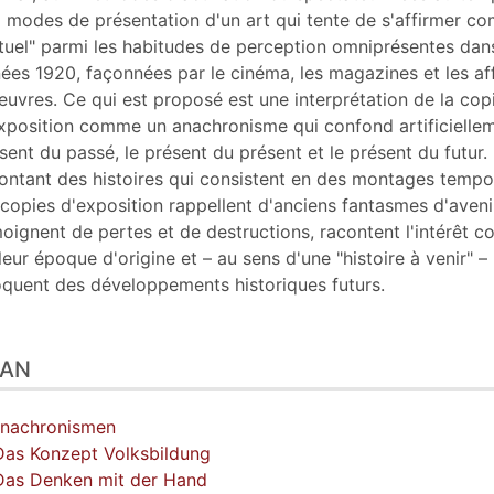
 modes de présentation d'un art qui tente de s'affirmer c
tuel" parmi les habitudes de perception omniprésentes dans
ées 1920, façonnées par le cinéma, les magazines et les af
euvres. Ce qui est proposé est une interprétation de la cop
xposition comme un anachronisme qui confond artificiellem
sent du passé, le présent du présent et le présent du futur.
ontant des histoires qui consistent en des montages tempor
 copies d'exposition rappellent d'anciens fantasmes d'aveni
oignent de pertes et de destructions, racontent l'intérêt co
leur époque d'origine et – au sens d'une "histoire à venir" –
quent des développements historiques futurs.
LAN
Anachronismen
Das Konzept Volksbildung
Das Denken mit der Hand