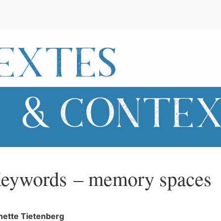
e
eywords – memory spaces
nette
Tietenberg