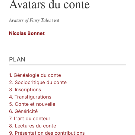
Avatars du conte
Avatars of Fairy Tales
Nicolas
Bonnet
Plan
PLAN
Texte
Bibliographie
Notes
1. Généalogie du conte
Citer cet article
2. Sociocritique du conte
Auteur
3. Inscriptions
4. Transfigurations
5. Conte et nouvelle
6. Généricité
7. L'art du conteur
8. Lectures du conte
9. Présentation des contributions