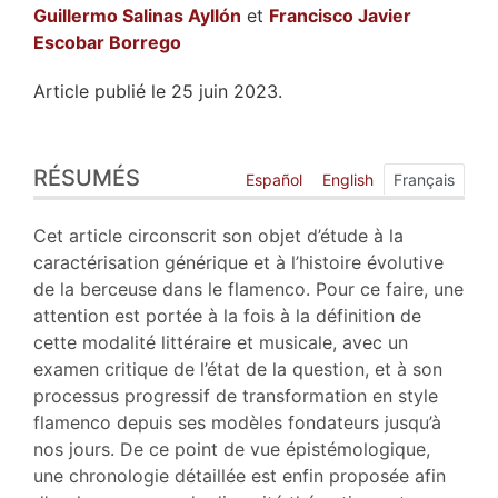
Guillermo
Salinas Ayllón
et
Francisco Javier
Escobar Borrego
Article publié le 25 juin 2023.
Résumés
RÉSUMÉS
Index
Español
English
Français
Plan
Texte
Cet article circonscrit son objet d’étude à la
Bibliographie
caractérisation générique et à l’histoire évolutive
Notes
de la berceuse dans le flamenco. Pour ce faire, une
Document annexe
attention est portée à la fois à la définition de
Illustrations
cette modalité littéraire et musicale, avec un
Citer cet article
examen critique de l’état de la question, et à son
Auteurs
processus progressif de transformation en style
flamenco depuis ses modèles fondateurs jusqu’à
nos jours. De ce point de vue épistémologique,
une chronologie détaillée est enfin proposée afin