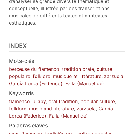
d’analyser sa grande diversité thématique et
conceptuelle, illustrée par des transcriptions
musicales de différents textes et contextes
esthétiques.
INDEX
Mots-clés
berceuse du flamenco
,
tradition orale
,
culture
populaire
,
folklore
,
musique et littérature
,
zarzuela
,
García Lorca (Federico)
,
Falla (Manuel de)
Keywords
flamenco lullaby
,
oral tradition
,
popular culture
,
folklore
,
music and literature
,
zarzuela
,
García
Lorca (Federico)
,
Falla (Manuel de)
Palabras claves
nana flamenca
,
tradición oral
,
cultura popular
,