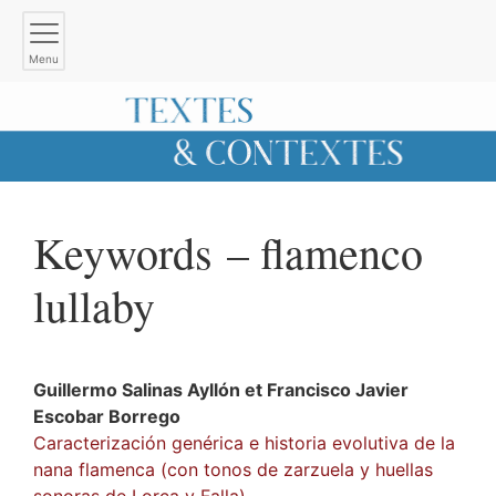
Menu
Keywords – flamenco
lullaby
Guillermo
Salinas Ayllón
et
Francisco Javier
Escobar Borrego
Caracterización genérica e historia evolutiva de la
nana flamenca (con tonos de zarzuela y huellas
sonoras de Lorca y Falla)