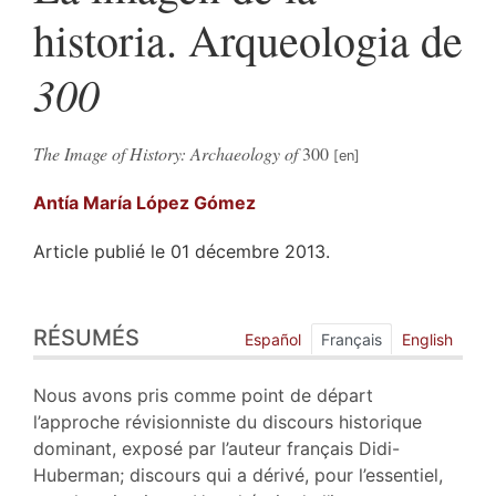
historia. Arqueologia de
300
The Image of History: Archaeology of
300
Antía María
López Gómez
Article publié le 01 décembre 2013.
Résumés
RÉSUMÉS
Plan
Español
Français
English
Texte
Bibliographie
Nous avons pris comme point de départ
Notes
l’approche révisionniste du discours historique
Illustrations
dominant, exposé par l’auteur français Didi-
Citer cet article
Huberman; discours qui a dérivé, pour l’essentiel,