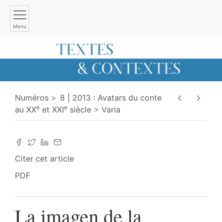
Menu
Numéros
8 | 2013 : Avatars du conte
e
e
au XX
et XXI
siècle
Varia
Citer cet article
PDF
La imagen de la