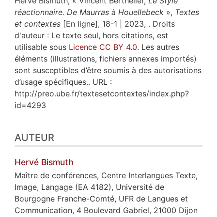
Hervé
Bismuth
, « Vincent Berthelier,
Le Style
réactionnaire. De Maurras à Houellebeck
»,
Textes
et contextes
[En ligne], 18-1 | 2023, . Droits
d'auteur : Le texte seul, hors citations, est
utilisable sous
Licence CC BY 4.0
. Les autres
éléments (illustrations, fichiers annexes importés)
sont susceptibles d’être soumis à des autorisations
d’usage spécifiques.. URL :
http://preo.ube.fr/textesetcontextes/index.php?
id=4293
AUTEUR
Hervé
Bismuth
Maître de conférences, Centre Interlangues Texte,
Image, Langage (EA 4182), Université de
Bourgogne Franche-Comté, UFR de Langues et
Communication, 4 Boulevard Gabriel, 21000 Dijon