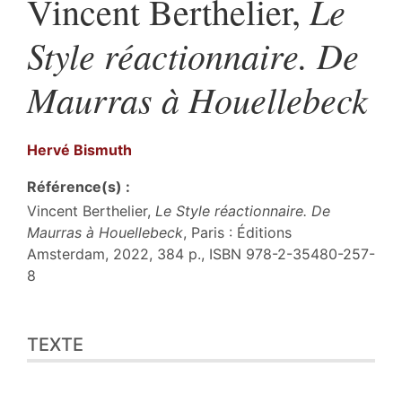
Le
Vincent Berthelier,
Style réactionnaire. De
Maurras à Houellebeck
Hervé
Bismuth
Référence(s) :
Vincent Berthelier,
Le Style réactionnaire. De
Maurras à Houellebeck
, Paris : Éditions
Amsterdam, 2022, 384 p., ISBN 978-2-35480-257-
8
Texte
TEXTE
Citer cet article
Auteur