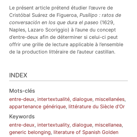
Texte
Le présent article prétend étudier l’œuvre de
Bibliographie
Cristóbal Suárez de Figueroa,
Pusílipo : ratos de
Notes
conversación en los que dura el paseo
(1629,
Citer cet article
Naples, Lazaro Scoriggio) à l’aune du concept
Auteur
d’entre-deux afin de déterminer si celui-ci peut
offrir une grille de lecture applicable à l’ensemble
de la production littéraire de l’auteur castillan.
INDEX
Mots-clés
entre-deux
,
intertextualité
,
dialogue
,
miscellanées
,
appartenance générique
,
littérature du Siècle d’Or
Keywords
entre-deux
,
intertextuality
,
dialogue
,
miscellanea
,
generic belonging
,
literature of Spanish Golden