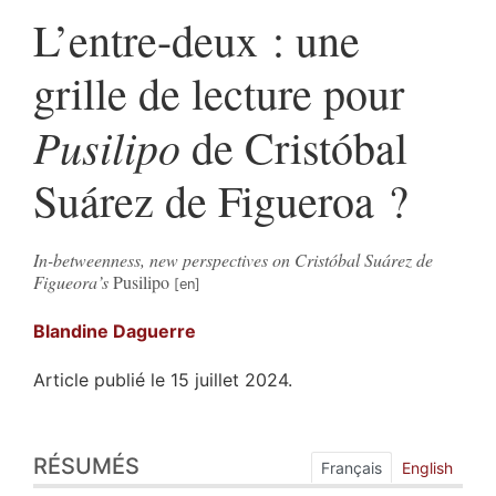
L’entre-deux : une
grille de lecture pour
Pusilipo
de Cristóbal
Suárez de Figueroa ?
In-betweenness, new perspectives on Cristóbal Suárez de
Figueora’s
Pusilipo
Blandine
Daguerre
Article publié le 15 juillet 2024.
Résumés
RÉSUMÉS
Index
Français
English
Plan