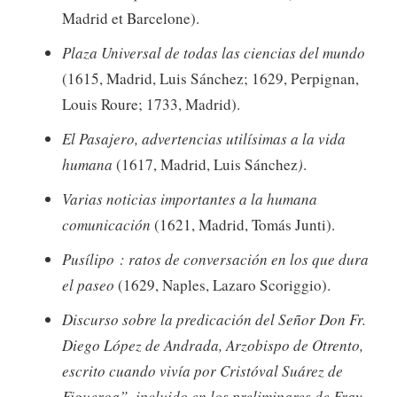
Madrid et Barcelone).
Plaza Universal de todas las ciencias del mundo
(1615, Madrid, Luis Sánchez; 1629, Perpignan,
Louis Roure; 1733, Madrid).
El Pasajero, advertencias utilísimas a la vida
humana
(1617, Madrid, Luis Sánchez
)
.
Varias noticias importantes a la humana
comunicación
(1621, Madrid, Tomás Junti).
Pusílipo : ratos de conversación en los que dura
el paseo
(1629, Naples, Lazaro Scoriggio).
Discurso sobre la predicación del Señor Don Fr.
Diego López de Andrada, Arzobispo de Otrento,
escrito cuando vivía por Cristóval Suárez de
Figueroa”, incluido en los preliminares de Fray