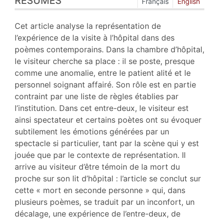
RÉSUMÉS
Index
Français
English
Plan
Texte
Cet article analyse la représentation de
Bibliographie
l’expérience de la visite à l’hôpital dans des
Notes
poèmes contemporains. Dans la chambre d’hôpital,
Citer cet article
le visiteur cherche sa place : il se poste, presque
Auteur
comme une anomalie, entre le patient alité et le
personnel soignant affairé. Son rôle est en partie
contraint par une liste de règles établies par
l’institution. Dans cet entre-deux, le visiteur est
ainsi spectateur et certains poètes ont su évoquer
subtilement les émotions générées par un
spectacle si particulier, tant par la scène qui y est
jouée que par le contexte de représentation. Il
arrive au visiteur d’être témoin de la mort du
proche sur son lit d’hôpital : l’article se conclut sur
cette « mort en seconde personne » qui, dans
plusieurs poèmes, se traduit par un inconfort, un
décalage, une expérience de l’entre-deux, de