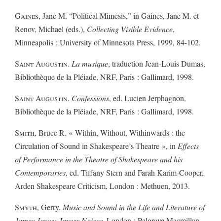
Gaines
, Jane M. “Political Mimesis,” in Gaines, Jane M. et
Renov, Michael (eds.),
Collecting Visible Evidence
,
Minneapolis : University of Minnesota Press, 1999, 84-102.
Saint Augustin
.
La musique
, traduction Jean-Louis Dumas,
Bibliothèque de la Pléiade, NRF, Paris : Gallimard, 1998.
Saint Augustin
.
Confessions
, ed. Lucien Jerphagnon,
Bibliothèque de la Pléiade, NRF, Paris : Gallimard, 1998.
Smith
, Bruce R. « Within, Without, Withinwards : the
Circulation of Sound in Shakespeare’s Theatre », in
Effects
of Performance in the Theatre of Shakespeare and his
Contemporaries
, ed. Tiffany Stern and Farah Karim-Cooper,
Arden Shakespeare Criticism, London : Methuen, 2013.
Smyth
, Gerry.
Music and Sound in the Life and Literature of
James Joyce: Joyces Noices
, London : Palgrave Macmillan,