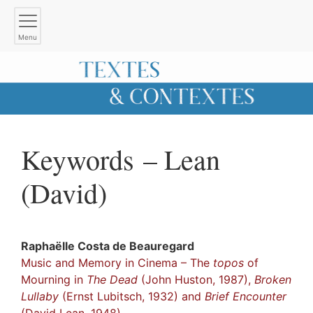
Menu
Keywords – Lean
(David)
Raphaëlle Costa de
Beauregard
Music and Memory in Cinema – The
topos
of
Mourning in
The Dead
(John Huston, 1987),
Broken
Lullaby
(Ernst Lubitsch, 1932) and
Brief Encounter
(David Lean, 1948)