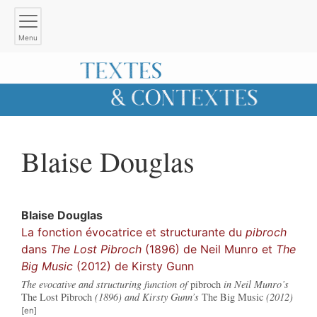
Menu
Blaise
Douglas
Blaise
Douglas
La fonction évocatrice et structurante du
pibroch
dans
The Lost Pibroch
(1896) de Neil Munro et
The
Big Music
(2012) de Kirsty Gunn
The evocative and structuring function of
pibroch
in Neil Munro’s
The Lost Pibroch
(1896) and Kirsty Gunn’s
The Big Music
(2012)