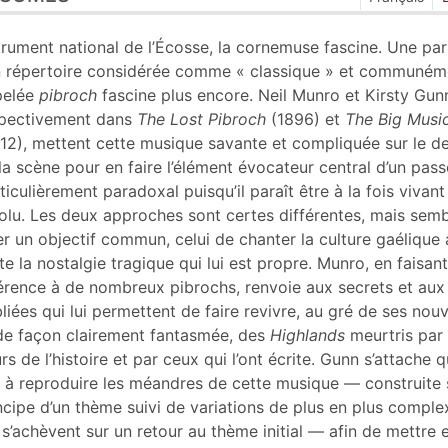
n
te
trument national de l’Écosse, la cornemuse fascine. Une par
liographie
 répertoire considérée comme « classique » et communém
tes
pelée
pibroch
fascine plus encore. Neil Munro et Kirsty Gun
er cet article
pectivement dans
The Lost Pibroch
(1896) et
The Big Musi
eur
12), mettent cette musique savante et compliquée sur le d
la scène pour en faire l’élément évocateur central d’un pass
ticulièrement paradoxal puisqu’il paraît être à la fois vivant
olu. Les deux approches sont certes différentes, mais semb
er un objectif commun, celui de chanter la culture gaélique
te la nostalgie tragique qui lui est propre. Munro, en faisant
érence à de nombreux pibrochs, renvoie aux secrets et aux
liées qui lui permettent de faire revivre, au gré de ses nouv
de façon clairement fantasmée, des
Highlands
meurtris par 
rs de l’histoire et par ceux qui l’ont écrite. Gunn s’attache 
e à reproduire les méandres de cette musique — construite 
ncipe d’un thème suivi de variations de plus en plus comple
 s’achèvent sur un retour au thème initial — afin de mettre 