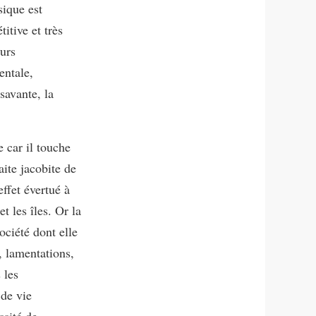
sique est
itive et très
eurs
entale,
savante, la
 car il touche
aite jacobite de
ffet évertué à
et les îles. Or la
ociété dont elle
 lamentations,
 les
 de vie