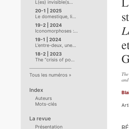
L
L(es) invisible(s…
20-1 | 2025
s
Le domestique, li…
19-2 | 2024
L
Iconomorphoses :…
19-1 | 2024
e
L’entre-deux, une…
G
18-2 | 2023
The “crisis of po…
The 
Tous les numéros
and
Index
Bla
Auteurs
Mots-clés
Art
La revue
Ré
Présentation
R
Ind