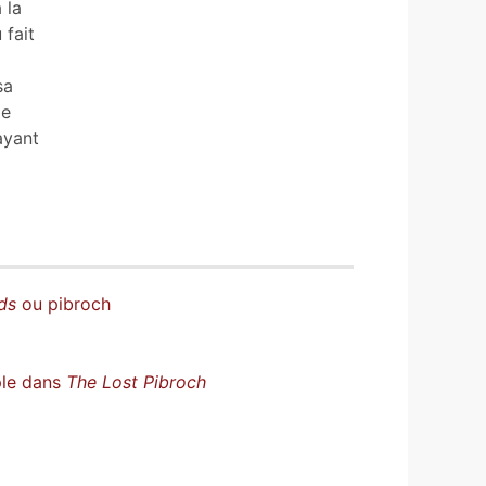
 la
 fait
sa
le
ayant
ds
ou pibroch
ple dans
The Lost Pibroch