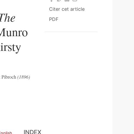
Citer cet article
The
PDF
 Munro
irsty
 Pibroch
(1896)
INDEX
English