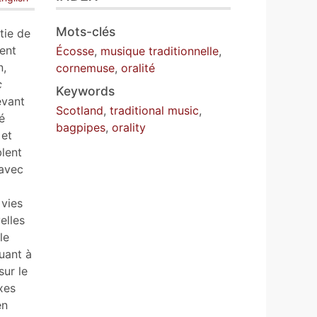
Mots-clés
tie de
ent
Écosse
,
musique traditionnelle
,
n,
cornemuse
,
oralité
c
Keywords
evant
Scotland
,
traditional music
,
é
bagpipes
,
orality
 et
lent
 avec
 vies
elles
le
quant à
sur le
xes
en