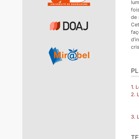
lum
foi
de 
Cet
faç
d’i
cri
P
1. 
2. 
3. 
TE