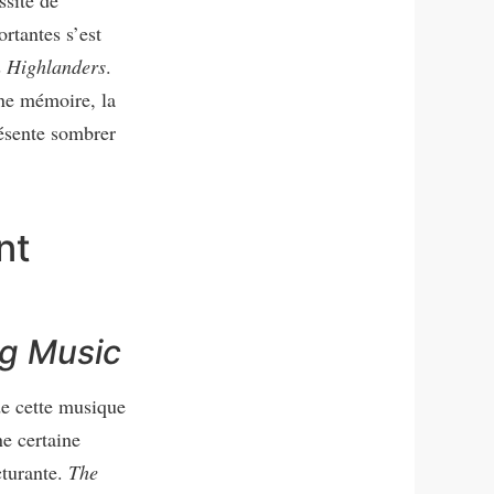
ssité de
ortantes s’est
s
Highlanders
.
une mémoire, la
résente sombrer
nt
ig Music
de cette musique
ne certaine
cturante.
The