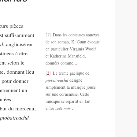
eurs pièces
 est suffisamment
1
Dans les copieuses annexes
de son roman, K. Gunn évoque
hd
, anglicisé en
en particulier Virginia Woolf
tinées à être
et Katherine Mansfield,
ent selon le
données comme
…
xe, donnant lieu
2
Le terme gaélique de
s pour donner
piobaireachd
désigne
simplement la musique jouée
retiennent un
sur une cornemuse. Cette
ntées
musique se répartit en fait
ébut du morceau,
entre
ceòl mór
…
piobaireachd