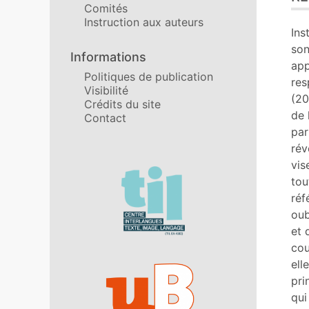
Comités
Pla
Instruction aux auteurs
Tex
Ins
Bib
son
Informations
No
ap
Politiques de publication
Cit
res
Visibilité
Aut
(20
Crédits du site
de 
Contact
par
rév
vis
Affiliations/partenaires
tou
réf
oub
et 
cou
ell
pri
qui