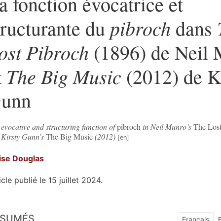
a fonction évocatrice et
pibroch
tructurante du
dans
ost Pibroch
(1896) de Neil
The Big Music
t
(2012) de K
unn
evocative and structuring function of
pibroch
in Neil Munro’s
The Lost
 Kirsty Gunn’s
The Big Music
(2012)
ise
Douglas
icle publié le 15 juillet 2024.
sumés
ÉSUMÉS
ex
Français