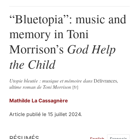
“Bluetopia”: music and
memory in Toni
God Help
Morrison’s
the Child
Utopie bleutée : musique et mémoire dans
Délivrances
,
ultime roman de Toni Morrison
Mathilde La
Cassagnère
Article publié le 15 juillet 2024.
Résumés
RÉSUMÉS
Index
English
Français