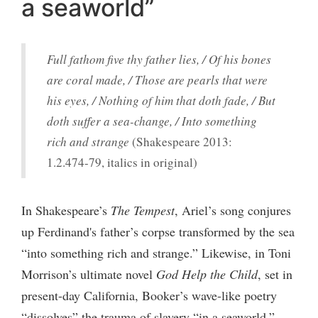
a seaworld”
Full fathom five thy father lies, / Of his bones
are coral made, / Those are pearls that were
his eyes, / Nothing of him that doth fade, / But
doth suffer a sea-change, / Into something
rich and strange
(Shakespeare 2013:
1.2.474-79, italics in original)
In Shakespeare’s
The Tempest
, Ariel’s song conjures
up Ferdinand's father’s corpse transformed by the sea
“into something rich and strange.” Likewise, in Toni
Morrison’s ultimate novel
God Help the Child
, set in
present-day California, Booker’s wave-like poetry
“dissolves” the trauma of slavery “in a seaworld,”