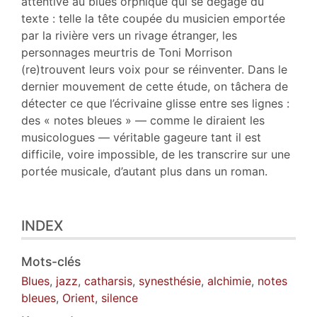
attentive au blues orphique qui se dégage du
texte : telle la tête coupée du musicien emportée
par la rivière vers un rivage étranger, les
personnages meurtris de Toni Morrison
(re)trouvent leurs voix pour se réinventer. Dans le
dernier mouvement de cette étude, on tâchera de
détecter ce que l’écrivaine glisse entre ses lignes :
des « notes bleues » — comme le diraient les
musicologues — véritable gageure tant il est
difficile, voire impossible, de les transcrire sur une
portée musicale, d’autant plus dans un roman.
INDEX
Mots-clés
Blues
,
jazz
,
catharsis
,
synesthésie
,
alchimie
,
notes
bleues
,
Orient
,
silence