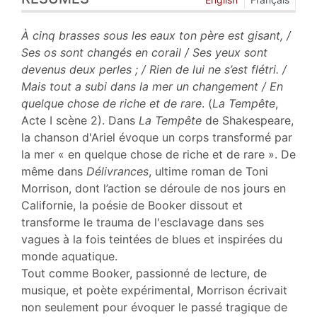
Plan
Texte
À cinq brasses sous les eaux ton père est gisant, /
Bibliographie
Ses os sont changés en corail / Ses yeux sont
Notes
devenus deux perles ; / Rien de lui ne s’est flétri. /
Citer cet article
Mais tout a subi dans la mer un changement / En
Auteur
quelque chose de riche et de rare
. (
La Tempête
,
Acte I scène 2). Dans
La Tempête
de Shakespeare,
la chanson d'Ariel évoque un corps transformé par
la mer « en quelque chose de riche et de rare ». De
même dans
Délivrances
, ultime roman de Toni
Morrison, dont l’action se déroule de nos jours en
Californie, la poésie de Booker dissout et
transforme le trauma de l'esclavage dans ses
vagues à la fois teintées de blues et inspirées du
monde aquatique.
Tout comme Booker, passionné de lecture, de
musique, et poète expérimental, Morrison écrivait
non seulement pour évoquer le passé tragique de