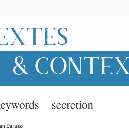
e
eywords – secretion
lan
Caruso