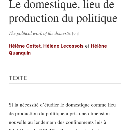
Le domestique, lieu de
production du politique
The political work of the domestic
Hélène
Cottet
,
Hélène
Lecossois
et
Hélène
Quanquin
Texte
TEXTE
Bibliographie
Citer cet article
Auteurs
Si la nécessité d’étudier le domestique comme lieu
de production du politique a pris une dimension
nouvelle au lendemain des confinements liés à