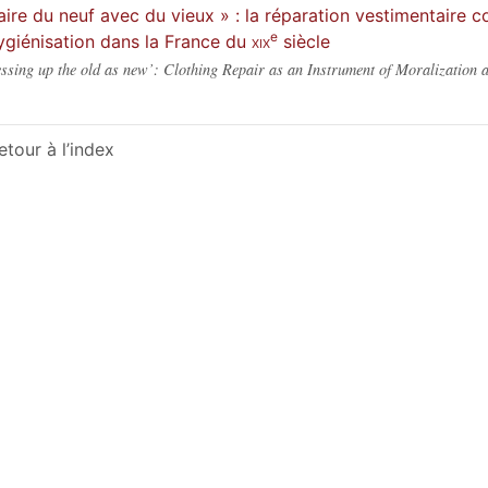
aire du neuf avec du vieux » : la réparation vestimentaire 
e
ygiénisation dans la France du
xix
siècle
ssing up the old as new’: Clothing Repair as an Instrument of Moralization a
etour à l’index