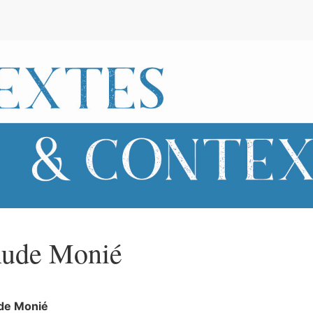
e
ude
Monié
de
Monié