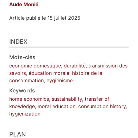
Aude
Monié
Article publié le 15 juillet 2025.
Index
INDEX
Plan
Texte
Bibliographie
Mots-clés
Notes
économie domestique
,
durabilité
,
transmission des
Citer cet article
savoirs
,
éducation morale
,
histoire de la
Auteur
consommation
,
hygiénisme
Keywords
home economics
,
sustainability
,
transfer of
knowledge
,
moral education
,
consumption history
,
hygienization
PLAN