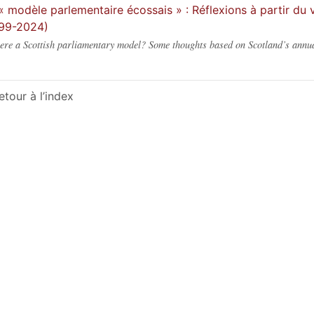
« modèle parlementaire écossais » : Réflexions à partir du 
99-2024)
here a Scottish parliamentary model? Some thoughts based on Scotland’s annua
etour à l’index