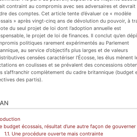
tes
ait contraint au compromis avec ses adversaires et devrait 
er cet article
dre des comptes. Cet article tente d’évaluer ce « modèle
eur
ssais » après vingt-cinq ans de dévolution du pouvoir, à tr
vote du seul projet de loi dont l’adoption annuelle est
ispensable, le projet de loi de finances. Il conclut qu’en dép
promis politiques rarement expérimentés au Parlement
tannique, au service d’objectifs plus larges et de valeurs
istributives censées caractériser l’Écosse, les élus mènent l
ctations en coulisses et se prévalent des concessions obte
s s’affranchir complètement du cadre britannique (budget 
ectives des partis).
LAN
roduction
Le budget écossais, résultat d’une autre façon de gouverner
1.1. Une procédure ouverte mais contrainte