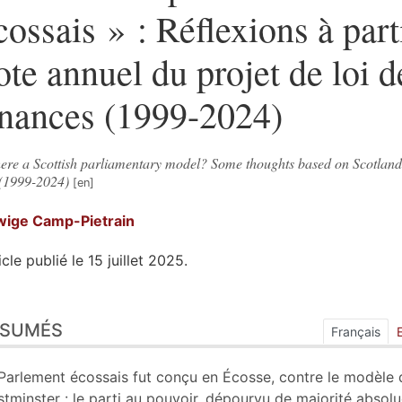
cossais » : Réflexions à part
ote annuel du projet de loi d
inances (1999-2024)
there a Scottish parliamentary model? Some thoughts based on Scotland
 (1999-2024)
wige
Camp-Pietrain
icle publié le 15 juillet 2025.
sumés
ÉSUMÉS
ex
Français
n
te
Parlement écossais fut conçu en Écosse, contre le modèle 
liographie
tminster : le parti au pouvoir, dépourvu de majorité absolu