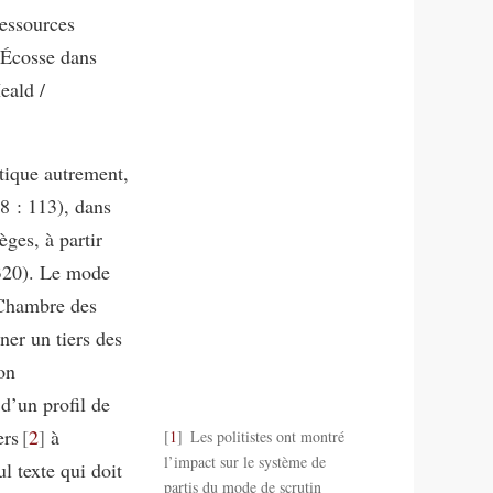
ressources
’Écosse dans
eald /
itique autrement,
8 : 113), dans
èges, à partir
 320). Le mode
 Chambre des
ner un tiers des
on
 d’un profil de
ers
2
à
1
Les politistes ont montré
l’impact sur le système de
ul texte qui doit
partis du mode de scrutin