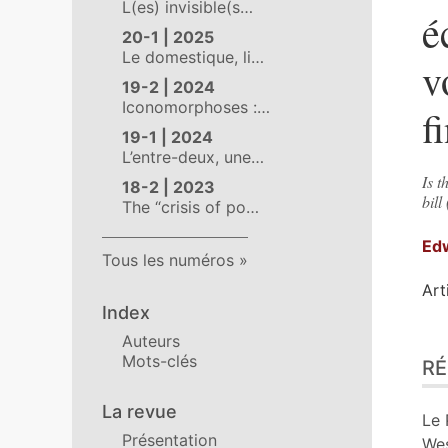
L(es) invisible(s…
é
20-1 | 2025
Le domestique, li…
v
19-2 | 2024
Iconomorphoses :…
f
19-1 | 2024
L’entre-deux, une…
Is 
18-2 | 2023
bill
The “crisis of po…
Ed
Tous les numéros
Art
Index
Auteurs
Ré
Mots-clés
R
Ind
Pla
La revue
Tex
Le 
Présentation
Bib
Wes