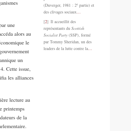
rganismes
e
(Duverger, 1981 : 2
partie) et
des clivages sociaux
…
2
Il accueillit des
par une
représentants du
Scottish
accéda alors au
Socialist Party
(SSP), formé
-économique le
par Tommy Sheridan, un des
leaders de la lutte contre la
…
n gouvernement
tannique un
4. Cette issue,
fia les alliances
ière lecture au
le printemps
dateurs de la
arlementaire.