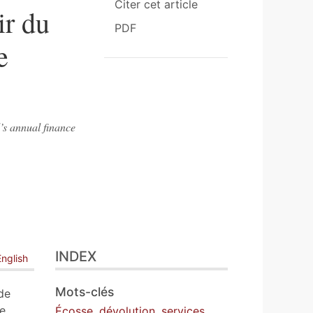
Citer cet article
ir du
PDF
e
’s annual finance
INDEX
English
Mots-clés
de
e,
Écosse
,
dévolution
,
services