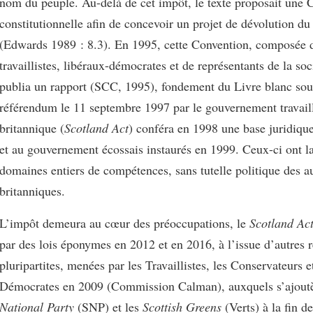
nom du peuple. Au-delà de cet impôt, le texte proposait une 
constitutionnelle afin de concevoir un projet de dévolution du
(Edwards 1989 : 8.3). En 1995, cette Convention, composée 
travaillistes, libéraux-démocrates et de représentants de la soci
publia un rapport (SCC, 1995), fondement du Livre blanc so
référendum le 11 septembre 1997 par le gouvernement travaill
britannique (
Scotland Act
) conféra en 1998 une base juridiqu
et au gouvernement écossais instaurés en 1999. Ceux-ci ont la
domaines entiers de compétences, sans tutelle politique des au
britanniques.
L’impôt demeura au cœur des préoccupations, le
Scotland Ac
par des lois éponymes en 2012 et en 2016, à l’issue d’autres r
pluripartites, menées par les Travaillistes, les Conservateurs e
Démocrates en 2009 (Commission Calman), auxquels s’ajoutè
National Party
(SNP) et les
Scottish Greens
(Verts) à la fin d