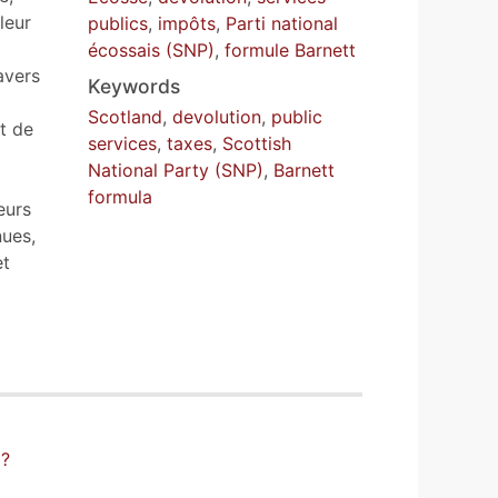
leur
publics
,
impôts
,
Parti national
écossais (SNP)
,
formule Barnett
avers
Keywords
Scotland
,
devolution
,
public
it de
services
,
taxes
,
Scottish
National Party (SNP)
,
Barnett
formula
eurs
nues,
et
 ?