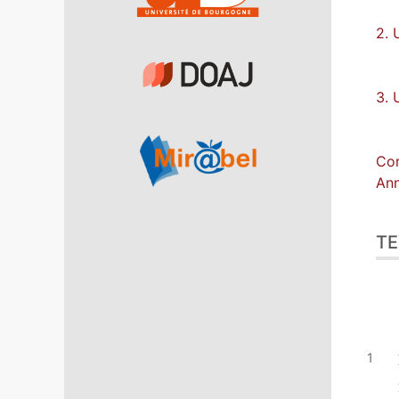
2. 
3. 
Con
An
TE