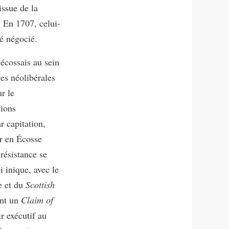
issue de la
. En 1707, celui-
té négocié.
 écossais au sein
es néolibérales
r le
tions
r capitation,
r en Écosse
résistance se
i inique, avec le
te et du
Scottish
ent un
Claim of
ir exécutif au