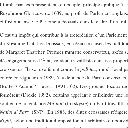
l’impôt par les représentants du peuple, principe appliqué à l’
Révolution Glorieuse de 1689, au profit du Parlement anglais
ci fusionna avec le Parlement écossais dans le cadre d’un trai
C’est un impôt qui contribua à la (re)création d’un Parlement
du Royaume-Uni. Les Écossais, en désaccord avec les politiqu
de Margaret Thatcher, Premier ministre conservateur, axées su
désengagement de l’État, votaient travailliste dans des propor
croissantes. Ils se révoltèrent contre la
poll tax
, impôt local pa
entrée en vigueur en 1989, à la demande du Parti conservateu
(Butler / Adonis / Travers, 1994 : 62). Des groupes locaux de 
formèrent (Dickie 1992), certains appelant à enfreindre une lo
soutien de la tendance
Militant
(trotskyste) du Parti travaillis
National Party
(SNP). En 1988, des élites écossaises rédigèr
Right
, selon une tradition d’opposition à l’arbitraire du pouvo