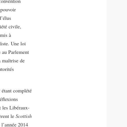
Convention
 pouvoir
d’élus
été civile,
umis à
iste. Une loi
e au Parlement
 maîtrise de
torités
t
étant complété
éflexions
t les Libéraux-
rent le
Scottish
e l’année 2014