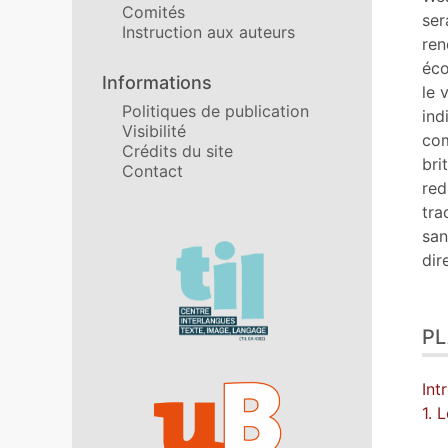
Comités
No
ser
Instruction aux auteurs
Cit
ren
Aut
éco
Informations
le 
Politiques de publication
ind
Visibilité
com
Crédits du site
bri
Contact
red
tra
san
Affiliations/partenaires
dir
P
Int
1. 