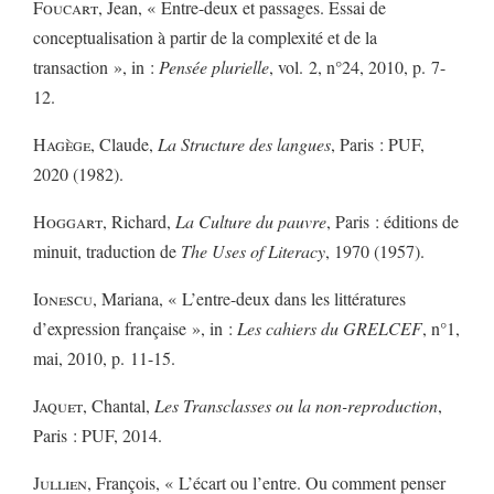
Foucart
, Jean, « Entre-deux et passages. Essai de
conceptualisation à partir de la complexité et de la
transaction », in :
Pensée plurielle
, vol. 2, n°24, 2010, p. 7-
12.
Hagège
, Claude,
La Structure des langues
, Paris : PUF,
2020 (1982).
Hoggart
, Richard,
La Culture du pauvre
, Paris : éditions de
minuit, traduction de
The Uses of Literacy
, 1970 (1957).
Ionescu
, Mariana, « L’entre-deux dans les littératures
d’expression française », in :
Les cahiers du GRELCEF
, n°1,
mai, 2010, p. 11-15.
Jaquet
, Chantal,
Les Transclasses ou la non-reproduction
,
Paris : PUF, 2014.
Jullien
, François, « L’écart ou l’entre. Ou comment penser