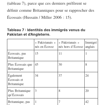
(tableau 7), parce que ces derniers préfèrent se
définir comme Britanniques pour se rapprocher des
Écossais (Hussain / Miller 2006 : 15).
Tableau 7 : Identités des immigrés venus du
Pakistan et d’Angleterre.
« Pakistanais »
« Pakistanais »
Immigré
nés en Écosse
nés hors d’Écosse
anglais
Écossais, pas
15
11
1
Britannique
Plus Écossais que
45
30
8
Britannique
Également
34
37
24
Écossais et
Britannique
Plus Britannique
3
8
20
qu’Écossais
Britannique, pas
1
7
42