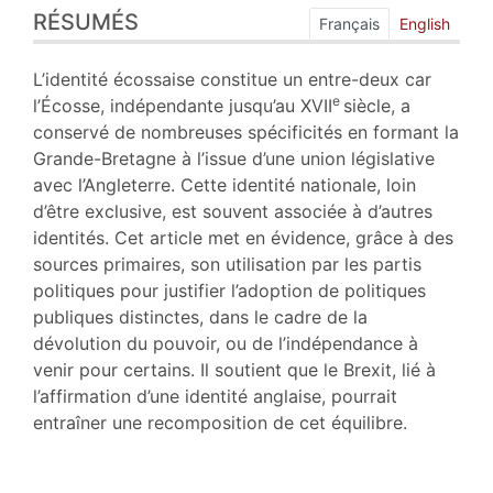
RÉSUMÉS
Index
Français
English
Plan
Texte
L’identité écossaise constitue un entre-deux car
Bibliographie
e
l’Écosse, indépendante jusqu’au XVII
siècle, a
Citer cet article
conservé de nombreuses spécificités en formant la
Auteur
Grande-Bretagne à l’issue d’une union législative
avec l’Angleterre. Cette identité nationale, loin
d’être exclusive, est souvent associée à d’autres
identités. Cet article met en évidence, grâce à des
sources primaires, son utilisation par les partis
politiques pour justifier l’adoption de politiques
publiques distinctes, dans le cadre de la
dévolution du pouvoir, ou de l’indépendance à
venir pour certains. Il soutient que le Brexit, lié à
l’affirmation d’une identité anglaise, pourrait
entraîner une recomposition de cet équilibre.