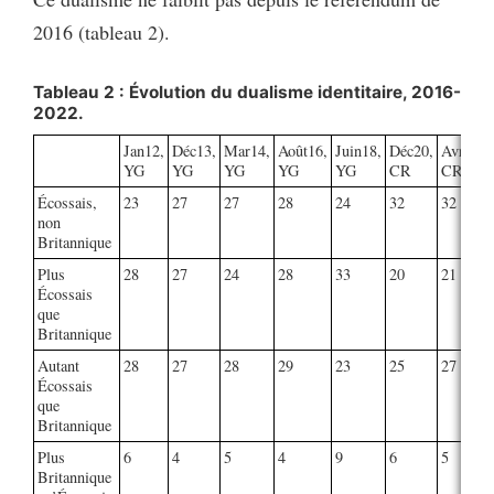
2016 (tableau 2).
Tableau 2 : Évolution du dualisme identitaire, 2016-
2022.
Jan12,
Déc13,
Mar14,
Août16,
Juin18,
Déc20,
Avr21,
YG
YG
YG
YG
YG
CR
CR
Écossais,
23
27
27
28
24
32
32
non
Britannique
Plus
28
27
24
28
33
20
21
Écossais
que
Britannique
Autant
28
27
28
29
23
25
27
Écossais
que
Britannique
Plus
6
4
5
4
9
6
5
Britannique