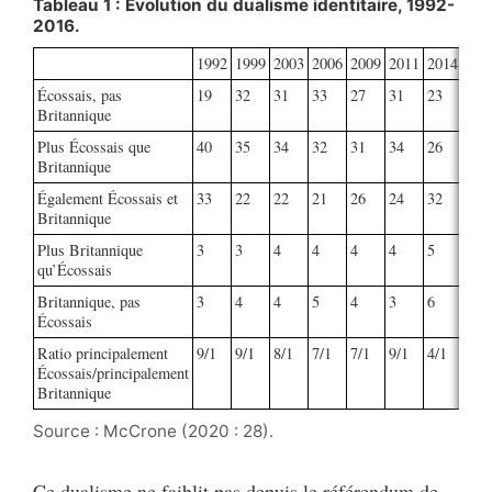
Tableau 1 : Évolution du dualisme identitaire, 1992-
2016.
1992
1999
2003
2006
2009
2011
2014
201
Écossais, pas
19
32
31
33
27
31
23
27
Britannique
Plus Écossais que
40
35
34
32
31
34
26
31
Britannique
Également Écossais et
33
22
22
21
26
24
32
33
Britannique
Plus Britannique
3
3
4
4
4
4
5
4
qu’Écossais
Britannique, pas
3
4
4
5
4
3
6
6
Écossais
Ratio principalement
9/1
9/1
8/1
7/1
7/1
9/1
4/1
6/1
Écossais/principalement
Britannique
Source : McCrone (2020 : 28).
Ce dualisme ne faiblit pas depuis le référendum de