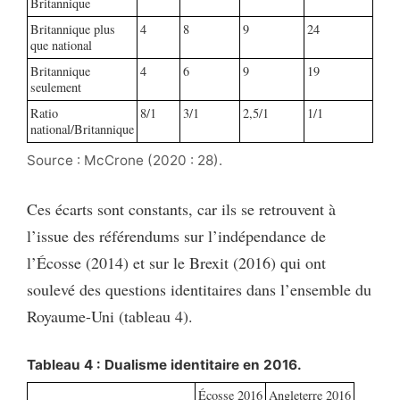
Britannique
Britannique plus
4
8
9
24
que national
Britannique
4
6
9
19
seulement
Ratio
8/1
3/1
2,5/1
1/1
national/Britannique
Source : McCrone (2020 : 28).
Ces écarts sont constants, car ils se retrouvent à
l’issue des référendums sur l’indépendance de
l’Écosse (2014) et sur le Brexit (2016) qui ont
soulevé des questions identitaires dans l’ensemble du
Royaume-Uni (tableau 4).
Tableau 4 : Dualisme identitaire en 2016.
Écosse 2016
Angleterre 2016