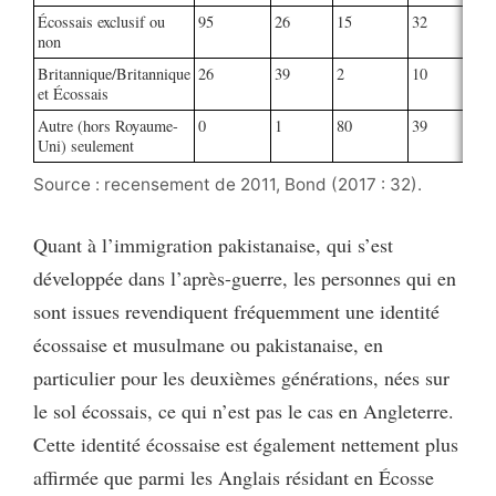
Écossais exclusif ou
95
26
15
32
5
non
Britannique/Britannique
26
39
2
10
4
et Écossais
Autre (hors Royaume-
0
1
80
39
1
Uni) seulement
Source : recensement de 2011, Bond (2017 : 32).
Quant à l’immigration pakistanaise, qui s’est
développée dans l’après-guerre, les personnes qui en
sont issues revendiquent fréquemment une identité
écossaise et musulmane ou pakistanaise, en
particulier pour les deuxièmes générations, nées sur
le sol écossais, ce qui n’est pas le cas en Angleterre.
Cette identité écossaise est également nettement plus
affirmée que parmi les Anglais résidant en Écosse