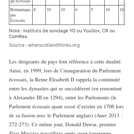
qu’Écossais
Britannique,
8
10
10
6
5
10
10
pas
Écossais
Note : instituts de sondage YG ou YouGov, CR ou
ComRes.
Source : whatscotlandthinks.org.
Les dirigeants du pays font référence à cette dualité.
Ainsi, en 1999, lors de l’inauguration du Parlement
écossais, la Reine Élisabeth II rappela la continuité
entre les dynasties qui se succédèrent (en remontant
à Alexandre III en 1294), entre les Parlements (le
Parlement écossais ayant cessé d’exister en 1706 lors
de sa fusion avec le Parlement anglais) (Auer 2013 :
272-273). Ce même jour, Donald Dewar, premier
First Minister
travailliste après avoir longtemps