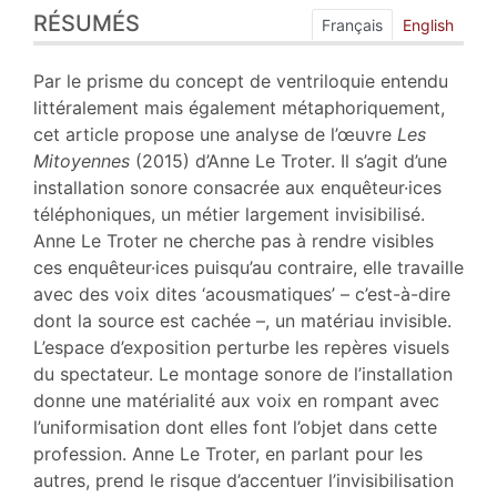
RÉSUMÉS
Index
Français
English
Plan
Texte
Par le prisme du concept de ventriloquie entendu
Bibliographie
littéralement mais également métaphoriquement,
Notes
cet article propose une analyse de l’œuvre
Les
Illustrations
Mitoyennes
(2015) d’Anne Le Troter. Il s’agit d’une
Citer cet article
installation sonore consacrée aux enquêteur·ices
Auteur
téléphoniques, un métier largement invisibilisé.
Anne Le Troter ne cherche pas à rendre visibles
ces enquêteur·ices puisqu’au contraire, elle travaille
avec des voix dites ‘acousmatiques’ – c’est-à-dire
dont la source est cachée –, un matériau invisible.
L’espace d’exposition perturbe les repères visuels
du spectateur. Le montage sonore de l’installation
donne une matérialité aux voix en rompant avec
l’uniformisation dont elles font l’objet dans cette
profession. Anne Le Troter, en parlant pour les
autres, prend le risque d’accentuer l’invisibilisation