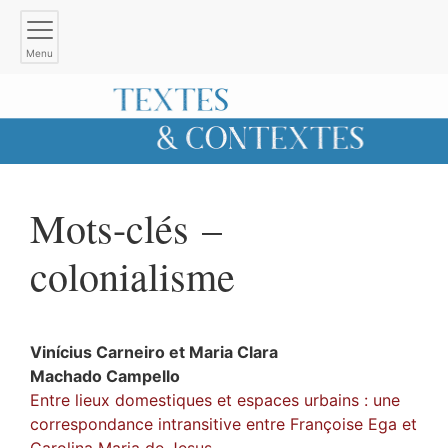
Menu
Mots-clés –
colonialisme
Vinícius
Carneiro
et
Maria Clara
Machado Campello
Entre lieux domestiques et espaces urbains : une
correspondance intransitive entre Françoise Ega et
Carolina Maria de Jesus