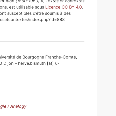
titution (1860-1960)
»,
Textes et contextes
tions, est utilisable sous
Licence CC BY 4.0
.
sont susceptibles d’être soumis à des
extesetcontextes/index.php?id=888
niversité de Bourgogne Franche-Comté,
Dijon – herve.bismuth [at] u-
ogie / Analogy