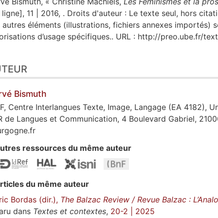
rvé
Bismuth
, « Christine Machiels,
Les Féminismes et la pros
 ligne], 11 | 2016, . Droits d'auteur : Le texte seul, hors cita
 autres éléments (illustrations, fichiers annexes importés) 
orisations d’usage spécifiques.. URL : http://preo.ube.fr/t
UTEUR
rvé
Bismuth
, Centre Interlangues Texte, Image, Langage (EA 4182), U
 de Langues et Communication, 4 Boulevard Gabriel, 21000 
rgogne.fr
utres ressources du même auteur
rticles du même auteur
ric Bordas (dir.),
The Balzac Review / Revue Balzac : L’Anal
aru dans
Textes et contextes
,
20-2 | 2025