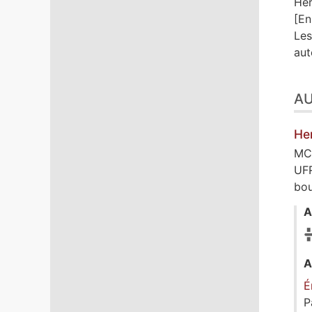
He
[En
Les
aut
A
He
MCF
UFR
bou
A
A
É
P