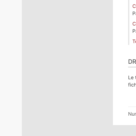
C
P
C
P
T
DR
Le 
fic
Nu