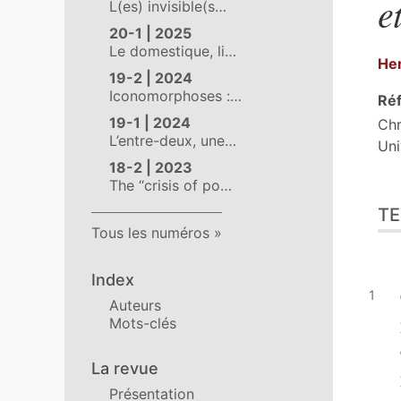
e
L(es) invisible(s…
20-1 | 2025
Le domestique, li…
He
19-2 | 2024
Iconomorphoses :…
Réf
19-1 | 2024
Chr
L’entre-deux, une…
Uni
18-2 | 2023
The “crisis of po…
Tex
TE
Cit
Tous les numéros
Aut
Index
Auteurs
Mots-clés
La revue
Présentation