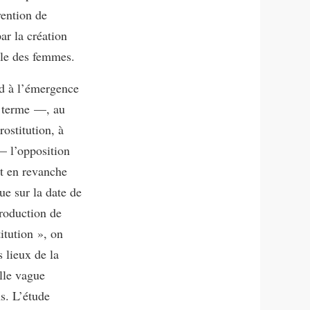
ention de
ar la création
ale des femmes.
d à l’émergence
u terme —, au
rostitution, à
— l’opposition
st en revanche
ue sur la date de
troduction de
itution », on
s lieux de la
lle vague
s. L’étude