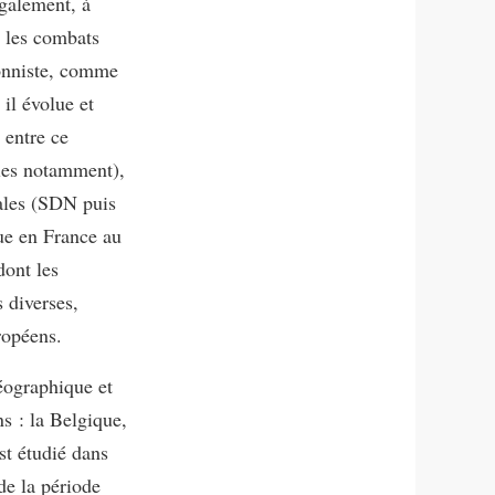
également, à
e les combats
tionniste, comme
il évolue et
 entre ce
ales notamment),
nales (SDN puis
que en France au
dont les
s diverses,
ropéens.
éographique et
ns : la Belgique,
st étudié dans
 de la période