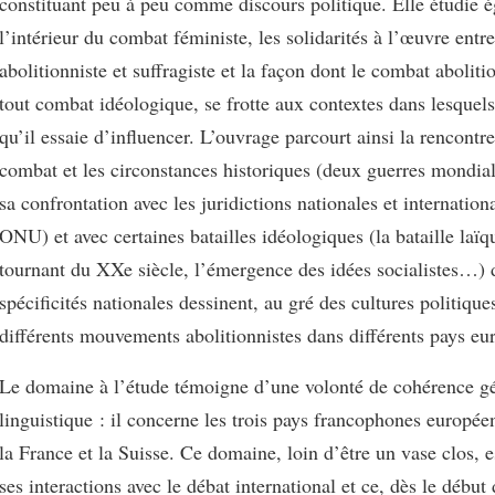
constituant peu à peu comme discours politique. Elle étudie 
l’intérieur du combat féministe, les solidarités à l’œuvre entr
abolitionniste et suffragiste et la façon dont le combat aboli
tout combat idéologique, se frotte aux contextes dans lesquels 
qu’il essaie d’influencer. L’ouvrage parcourt ainsi la rencontre
combat et les circonstances historiques (deux guerres mondi
sa confrontation avec les juridictions nationales et internatio
ONU) et avec certaines batailles idéologiques (la bataille laï
tournant du XXe siècle, l’émergence des idées socialistes…) 
spécificités nationales dessinent, au gré des cultures politique
différents mouvements abolitionnistes dans différents pays eu
Le domaine à l’étude témoigne d’une volonté de cohérence g
linguistique : il concerne les trois pays francophones europée
la France et la Suisse. Ce domaine, loin d’être un vase clos, e
ses interactions avec le débat international et ce, dès le début