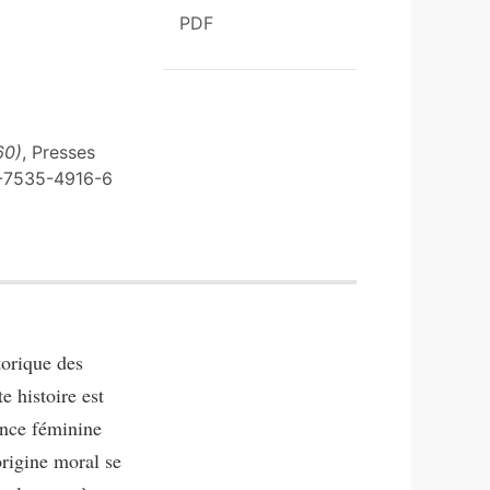
PDF
60)
, Presses
-2-7535-4916-6
torique des
e histoire est
ience féminine
origine moral se