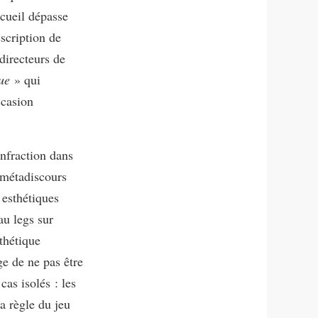
recueil dépasse
scription de
 directeurs de
ue
» qui
ccasion
infraction dans
 métadiscours
 esthétiques
au legs sur
sthétique
ge de ne pas être
cas isolés : les
la règle du jeu