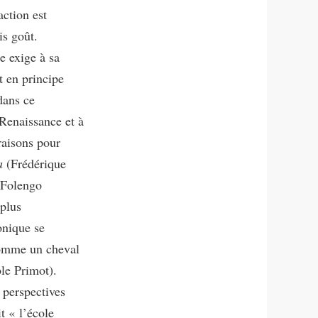
action est
is goût.
 exige à sa
t en principe
dans ce
Renaissance et à
 raisons pour
a
(Frédérique
o Folengo
 plus
onique se
omme un cheval
ole Primot).
 perspectives
t « l’école