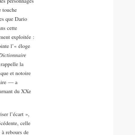
 des personnages
e touche
es que Dario
ns cette
ment exploitée :
inte l’« éloge
Dictionnaire
rappelle la
que et notoire
aire — a
ournant du XXe
ser l’écart »,
cédente, celle
, à rebours de