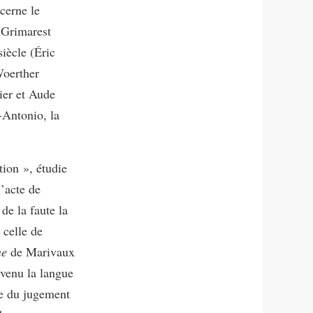
cerne le
r Grimarest
iècle (Éric
Woerther
ier et Aude
-Antonio, la
tion », étudie
l’acte de
de la faute la
 celle de
ne
de Marivaux
evenu la langue
le du jugement