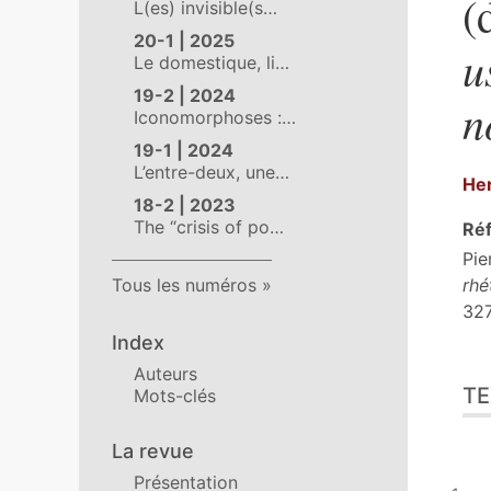
(
L(es) invisible(s…
20-1 | 2025
u
Le domestique, li…
19-2 | 2024
n
Iconomorphoses :…
19-1 | 2024
L’entre-deux, une…
He
18-2 | 2023
The “crisis of po…
Réf
Pie
rhé
Tous les numéros
327
Index
Tex
Auteurs
TE
Mots-clés
Cit
Aut
La revue
Présentation