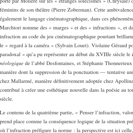
porté par Molière sur les « étranges solécismes » (Chrysale)
féminins de son théâtre (Pierre Zoberman). Cette ambivalenc
également le langage cinématographique, dans ces phénomèn
Marchiori nomme des « marges » et des « infractions », et da
infraction au code du jeu cinématographique pourtant brillam
le « regard à la caméra » (Sylvain Louet). Violaine Géraud po
paradoxal » qu’a pu représenter au début du XVIIIe siècle le
néologique
de l’abbé Desfontaines, et Stéphanie Thonnerieux 
manière dont la suppression de la ponctuation — tentative uni
chez Mallarmé, manière définitivement adoptée chez Apollin
contribué à créer une esthétique nouvelle dans la poésie au t
siècle.
Le contenu de la quatrième partie, « Penser l’infraction, valori
prend place comme la conséquence logique de la situation pré
où l’infraction préfigure la norme : la perspective est ici celle