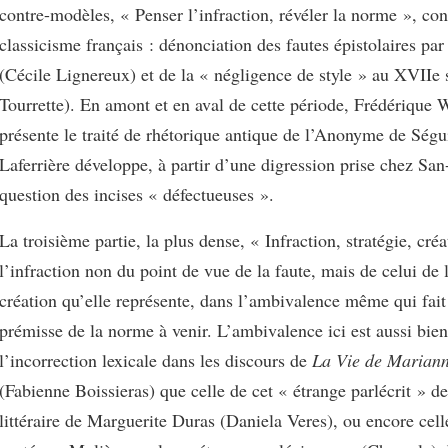
contre-modèles, « Penser l’infraction, révéler la norme », con
classicisme français : dénonciation des fautes épistolaires pa
(Cécile Lignereux) et de la « négligence de style » au XVIIe s
Tourrette). En amont et en aval de cette période, Frédérique 
présente le traité de rhétorique antique de l’Anonyme de Ségu
Laferrière développe, à partir d’une digression prise chez San
question des incises « défectueuses ».
La troisième partie, la plus dense, « Infraction, stratégie, créa
l’infraction non du point de vue de la faute, mais de celui de 
création qu’elle représente, dans l’ambivalence même qui fait 
prémisse de la norme à venir. L’ambivalence ici est aussi bien
l’incorrection lexicale dans les discours de
La Vie de Marian
(Fabienne Boissieras) que celle de cet « étrange parlécrit » d
littéraire de Marguerite Duras (Daniela Veres), ou encore cel