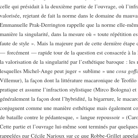
celle qui présidait à la deuxième partie de l’ouvrage, où l’infr
valorisée, rejetant de fait la norme dans le domaine du mauva
Emmanuelle Prak-Derrington rappelle que la norme elle-même
manière la singularité, dans la mesure où « toute répétition es
faute de style ». Mais la majeure part de cette dernière étape 
— forcément — rapide tour de la question est consacrée à la 
la valorisation de la singularité par l’esthétique baroque : les
lesquelles Michel-Ange peut juger « sublime » une
cosa goff
Villemur), la façon dont la littérature macaronique de Teofil
pratique et assume l’infraction stylistique (Mirco Bologna) et
généralement la façon dont l’hybridité, la bigarrure, le macar
conjuguent comme une manière esthétique mais également c
de bataille contre le pédantesque, « langue repoussoir » (Car
Cette partie et l’ouvrage lui-même sont terminés par quelques
rappelées par Cécile Narjoux sur ce que Robbe-Grillet appelai