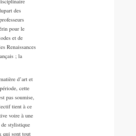
isciplinaire
lupart des
professeurs
érin pour le
iodes et de
 les Renaissances
ançais ; la
matière d’art et
période, cette
est pas soumise,
ctif tient à ce
tive voire à une
de stylistique
x qui sont tout