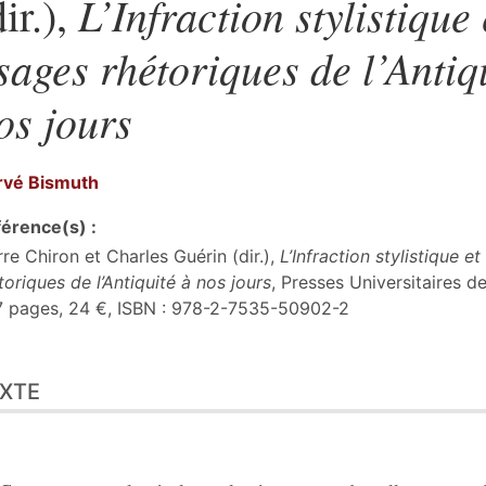
L’Infraction stylistique 
dir.),
sages rhétoriques de l’Antiq
os jours
rvé
Bismuth
érence(s) :
rre Chiron et Charles Guérin (dir.),
L’Infraction stylistique e
toriques de l’Antiquité à nos jours
, Presses Universitaires d
 pages, 24 €, ISBN : 978-2-7535-50902-2
te
XTE
er cet article
eur