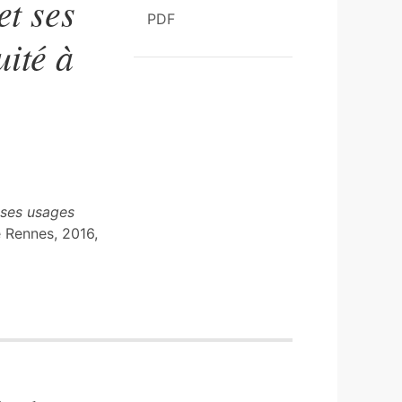
et ses
PDF
uité à
t ses usages
e Rennes, 2016,