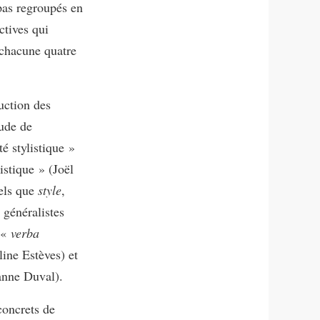
pas regroupés en
ctives qui
 chacune quatre
ruction des
tude de
té stylistique »
istique » (Joël
tels que
style
,
s généralistes
s «
verba
line Estèves) et
anne Duval).
concrets de