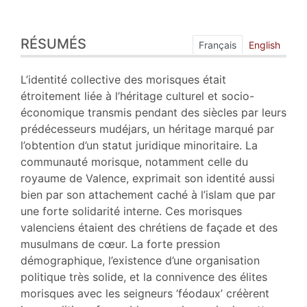
Résumés
RÉSUMÉS
Plan
Français
English
Texte
Bibliographie
L’identité collective des morisques était
Notes
étroitement liée à l’héritage culturel et socio-
Citer cet article
économique transmis pendant des siècles par leurs
Auteur
prédécesseurs mudéjars, un héritage marqué par
l’obtention d’un statut juridique minoritaire. La
communauté morisque, notamment celle du
royaume de Valence, exprimait son identité aussi
bien par son attachement caché à l’islam que par
une forte solidarité interne. Ces morisques
valenciens étaient des chrétiens de façade et des
musulmans de cœur. La forte pression
démographique, l’existence d’une organisation
politique très solide, et la connivence des élites
morisques avec les seigneurs ‘féodaux’ créèrent