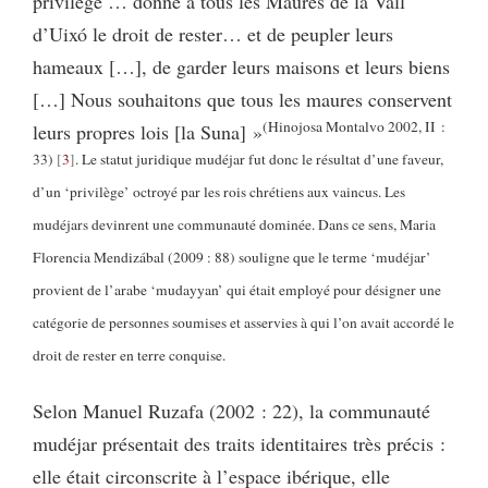
privilège … donne à tous les Maures de la Vall
d’Uixó le droit de rester… et de peupler leurs
hameaux […], de garder leurs maisons et leurs biens
[…] Nous souhaitons que tous les maures conservent
(Hinojosa Montalvo 2002, II :
leurs propres lois [la Suna] »
33)
3
. Le statut juridique mudéjar fut donc le résultat d’une faveur,
d’un ‘privilège’ octroyé par les rois chrétiens aux vaincus. Les
mudéjars devinrent une communauté dominée. Dans ce sens, Maria
Florencia Mendizábal (2009 : 88) souligne que le terme ‘mudéjar’
provient de l’arabe ‘mudayyan’
qui était employé pour désigner une
catégorie de personnes soumises et asservies à qui l’on avait accordé le
droit de rester en terre conquise.
Selon Manuel Ruzafa (2002 : 22), la communauté
mudéjar présentait des traits identitaires très précis :
elle était circonscrite à l’espace ibérique, elle