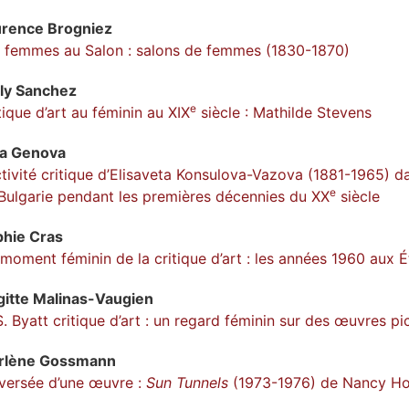
urence
Brogniez
 femmes au Salon : salons de femmes (1830-1870)
ly
Sanchez
e
tique d’art au féminin au XIX
siècle : Mathilde Stevens
na
Genova
ctivité critique d’Elisaveta Konsulova-Vazova (1881-1965) d
e
Bulgarie pendant les premières décennies du XX
siècle
phie
Cras
moment féminin de la critique d’art : les années 1960 aux É
gitte
Malinas-Vaugien
S. Byatt critique d’art : un regard féminin sur des œuvres pi
rlène
Gossmann
versée d’une œuvre :
Sun Tunnels
(1973-1976) de Nancy Ho