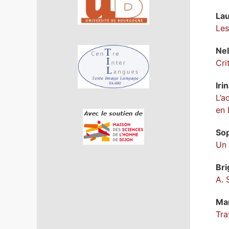
La
Les
Nel
Cri
Iri
L’a
en 
So
Un 
Bri
A. 
Ma
Tra