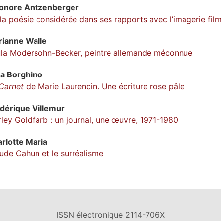
éonore
Antzenberger
la poésie considérée dans ses rapports avec l’imagerie fil
rianne
Walle
la Modersohn-Becker, peintre allemande méconnue
sa
Borghino
Carnet
de Marie Laurencin. Une écriture rose pâle
édérique
Villemur
rley Goldfarb : un journal, une œuvre, 1971-1980
rlotte
Maria
ude Cahun et le surréalisme
ISSN électronique 2114-706X