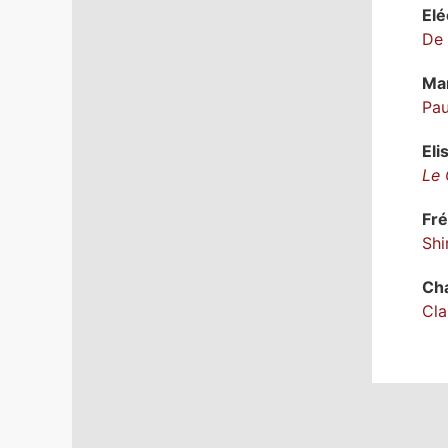
El
De 
Ma
Pau
Eli
Le
Fr
Shi
Cha
Cla