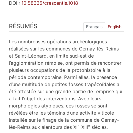
DOI :
10.58335/crescentis.1018
Résumés
RÉSUMÉS
Index
Français
English
Plan
Texte
Les nombreuses opérations archéologiques
Bibliographie
réalisées sur les communes de Cernay-lès-Reims
Notes
et Saint-Léonard, en limite sud-est de
Illustrations
l’agglomération rémoise, ont permis de rencontrer
Citer cet article
plusieurs occupations de la protohistoire à la
Auteurs
période contemporaine. Parmi elles, la présence
Traducteur
d’une multitude de petites fosses trapézoïdales a
été attestée sur une grande partie de l’emprise qui
a fait l’objet des interventions. Avec leurs
morphologies atypiques, ces fosses se sont
révélées être les témoins d’une activité viticole
installée sur le finage de la commune de Cernay-
e
e
lès-Reims aux alentours des XI
-XIII
siècles.