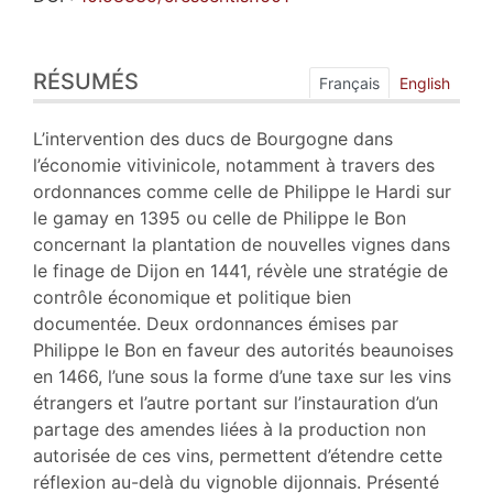
Résumés
RÉSUMÉS
Index
Français
English
Plan
Texte
L’intervention des ducs de Bourgogne dans
Bibliographie
l’économie vitivinicole, notamment à travers des
Annexe
ordonnances comme celle de Philippe le Hardi sur
Notes
le gamay en 1395 ou celle de Philippe le Bon
Citer cet article
concernant la plantation de nouvelles vignes dans
Auteur
le finage de Dijon en 1441, révèle une stratégie de
contrôle économique et politique bien
documentée. Deux ordonnances émises par
Philippe le Bon en faveur des autorités beaunoises
en 1466, l’une sous la forme d’une taxe sur les vins
étrangers et l’autre portant sur l’instauration d’un
partage des amendes liées à la production non
autorisée de ces vins, permettent d’étendre cette
réflexion au-delà du vignoble dijonnais. Présenté