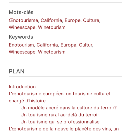
Texte
Notes
Mots-clés
Illustrations
Œnotourisme
,
Californie
,
Europe
,
Culture
,
Citer cet article
Wineescape
,
Winetourism
Auteur
Keywords
Enotourism
,
California
,
Europa
,
Cultur
,
Wineescape
,
Winetourism
PLAN
Introduction
L’œnotourisme européen, un tourisme culturel
chargé d’histoire
Un modèle ancré dans la culture du terroir?
Un tourisme rural au-delà du terroir
Un tourisme qui se professionnalise
L’œnotourisme de la nouvelle planète des vins, un