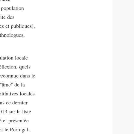
a population
ite des
es et publiques),
ethnologues,
ulation locale
éflexion, quels
 reconnue dans le
'"âme" de la
itiatives locales
ns ce dernier
13 sur la liste
é et présentée
et le Portugal.