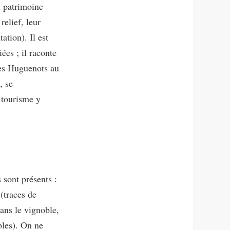
n patrimoine
relief, leur
tion). Il est
ées ; il raconte
des Huguenots au
, se
 tourisme y
 sont présents :
 (traces de
dans le vignoble,
bles). On ne