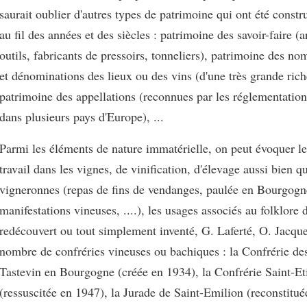
saurait oublier d'autres types de patrimoine qui ont été const
au fil des années et des siècles : patrimoine des savoir-faire (a
outils, fabricants de pressoirs, tonneliers), patrimoine des no
et dénominations des lieux ou des vins (d'une très grande rich
patrimoine des appellations (reconnues par les réglementation
dans plusieurs pays d'Europe), ...
Parmi les éléments de nature immatérielle, on peut évoquer l
travail dans les vignes, de vinification, d'élevage aussi bien qu
vigneronnes (repas de fins de vendanges, paulée en Bourgogne
manifestations vineuses, ....), les usages associés au folklore d
redécouvert ou tout simplement inventé, G. Laferté, O. Jacque
nombre de confréries vineuses ou bachiques : la Confrérie de
Tastevin en Bourgogne (créée en 1934), la Confrérie Saint-E
(ressuscitée en 1947), la Jurade de Saint-Emilion (reconstitué