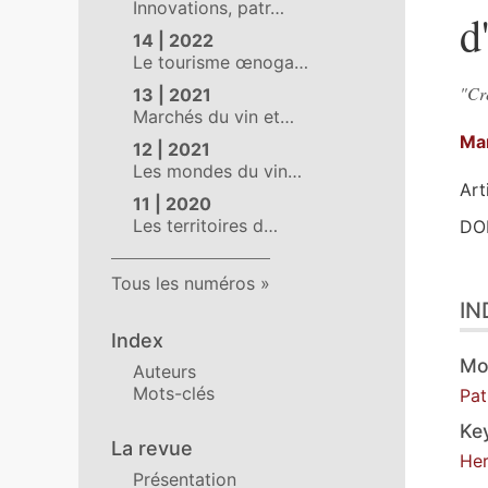
Innovations, patr…
d
14 | 2022
Le tourisme œnoga…
"Cré
13 | 2021
Marchés du vin et…
Ma
12 | 2021
Les mondes du vin…
Art
11 | 2020
Les territoires d…
DOI
Tous les numéros
Ind
IN
Pla
Tex
Index
No
Mo
Auteurs
Cit
Mots-clés
Pat
Aut
Ke
La revue
Her
Présentation