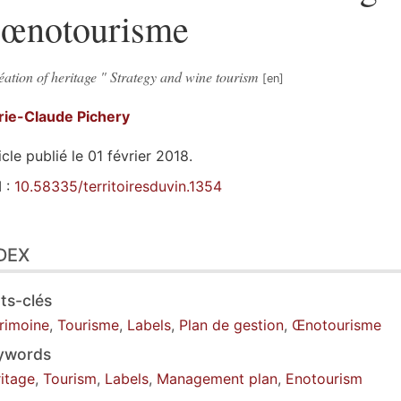
'œnotourisme
ation of heritage " Strategy and wine tourism
rie-Claude
Pichery
icle publié le 01 février 2018.
 :
10.58335/territoiresduvin.1354
ex
DEX
n
te
tes
ts-clés
er cet article
rimoine
,
Tourisme
,
Labels
,
Plan de gestion
,
Œnotourisme
eur
ywords
itage
,
Tourism
,
Labels
,
Management plan
,
Enotourism