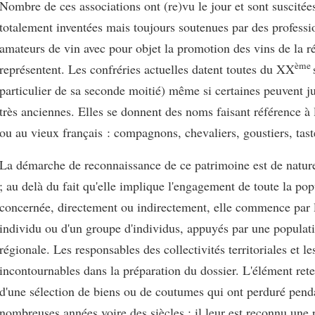
Nombre de ces associations ont (re)vu le jour et sont suscitée
totalement inventées mais toujours soutenues par des professi
amateurs de vin avec pour objet la promotion des vins de la r
ème
représentent. Les confréries actuelles datent toutes du XX
particulier de sa seconde moitié) même si certaines peuvent jus
très anciennes. Elles se donnent des noms faisant référence à
ou au vieux français : compagnons, chevaliers, goustiers, taste
La démarche de reconnaissance de ce patrimoine est de nature
; au delà du fait qu'elle implique l'engagement de toute la pop
concernée, directement ou indirectement, elle commence par l'
individu ou d'un groupe d'individus, appuyés par une populati
régionale. Les responsables des collectivités territoriales et le
incontournables dans la préparation du dossier. L'élément rete
d'une sélection de biens ou de coutumes qui ont perduré pend
nombreuses années voire des siècles ; il leur est reconnu une 