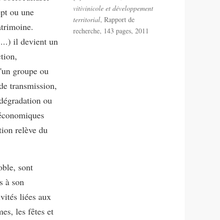
vitivinicole et développement
ept ou une
territorial
, Rapport de
atrimoine.
recherche, 143 pages, 2011
...) il devient un
ction,
d'un groupe ou
 de transmission,
 dégradation ou
, économiques
tion relève du
oble, sont
s à son
vités liées aux
es, les fêtes et