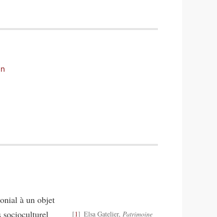
on
onial à un objet
 socioculturel
1
Elsa Gatelier,
Patrimoine