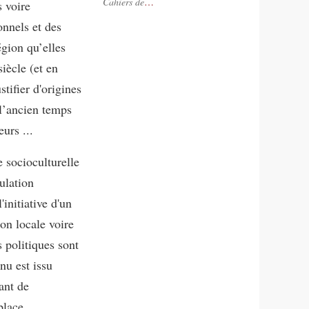
Cahiers de
…
s voire
onnels et des
égion qu’elles
siècle (et en
tifier d'origines
 l’ancien temps
urs ...
 socioculturelle
ulation
initiative d'un
on locale voire
s politiques sont
nu est issu
ant de
place