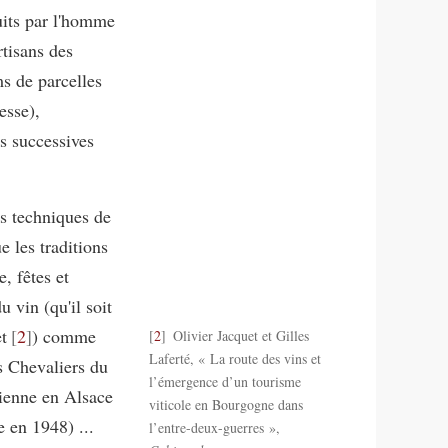
ruits par l'homme
rtisans des
ms de parcelles
esse),
s successives
es techniques de
e les traditions
, fêtes et
u vin (qu'il soit
t
2
) comme
2
Olivier Jacquet et Gilles
Laferté, « La route des vins et
s Chevaliers du
l’émergence d’un tourisme
tienne en Alsace
viticole en Bourgogne dans
e en 1948) ...
l’entre-deux-guerres »,