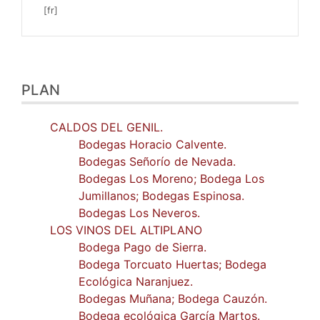
Plan
PLAN
Texte
Bibliographie
Illustrations
CALDOS DEL GENIL.
Citer cet article
Bodegas Horacio Calvente.
Auteur
Bodegas Señorío de Nevada.
Bodegas Los Moreno; Bodega Los
Jumillanos; Bodegas Espinosa.
Bodegas Los Neveros.
LOS VINOS DEL ALTIPLANO
Bodega Pago de Sierra.
Bodega Torcuato Huertas; Bodega
Ecológica Naranjuez.
Bodegas Muñana; Bodega Cauzón.
Bodega ecológica García Martos.