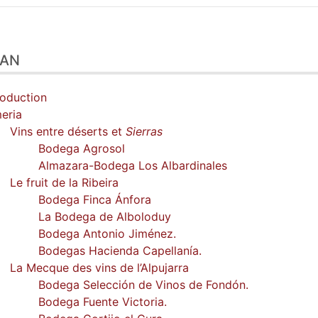
n
LAN
te
liographie
ustrations
roduction
er cet article
eria
eur
Vins entre déserts et
Sierras
Bodega Agrosol
Almazara-Bodega Los Albardinales
Le fruit de la Ribeira
Bodega Finca Ánfora
La Bodega de Alboloduy
Bodega Antonio Jiménez.
Bodegas Hacienda Capellanía.
La Mecque des vins de l’Alpujarra
Bodega Selección de Vinos de Fondón.
Bodega Fuente Victoria.