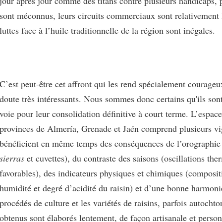
jour après jour comme des titans contre plusieurs handicaps, p
sont méconnus, leurs circuits commerciaux sont relativement l
luttes face à l’huile traditionnelle de la région sont inégales.
C’est peut-être cet affront qui les rend spécialement courageu
doute très intéressants. Nous sommes donc certains qu'ils son
voie pour leur consolidation définitive à court terme. L’espac
provinces de Almería, Grenade et Jaén comprend plusieurs vi
bénéficient en même temps des conséquences de l’orographie (
sierras
et cuvettes), du contraste des saisons (oscillations th
favorables), des indicateurs physiques et chimiques (composit
humidité et degré d’acidité du raisin) et d’une bonne harmonie
procédés de culture et les variétés de raisins, parfois autochto
obtenus sont élaborés lentement, de façon artisanale et personn