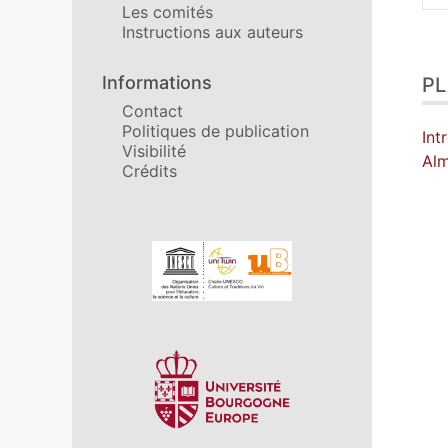
Les comités
Instructions aux auteurs
Pla
Informations
P
Tex
Bib
Contact
Politiques de publication
Ill
Int
Visibilité
Cit
Alm
Crédits
Aut
Affiliations/partenaires