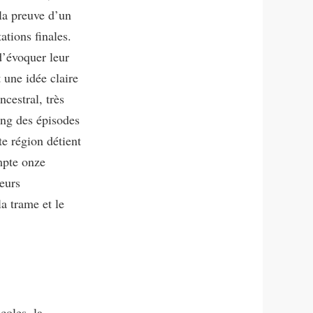
 la preuve d’un
ations finales.
d’évoquer leur
t une idée claire
ncestral, très
ong des épisodes
te région détient
mpte onze
ieurs
a trame et le
coles, la