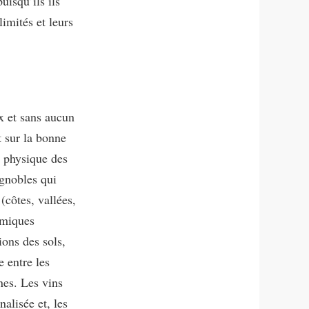
uisqu’ils ils
imités et leurs
x et sans aucun
t sur la bonne
e physique des
gnobles qui
côtes, vallées,
ermiques
ions des sols,
 entre les
nes. Les vins
alisée et, les