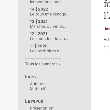
f
Innovations, patr…
14 | 2022
l
Le tourisme œnoga…
13 | 2021
Marchés du vin et…
Jo
12 | 2021
Les mondes du vin…
Art
11 | 2020
DOI
Les territoires d…
Tous les numéros
Index
Auteurs
Mots-clés
La revue
Présentation