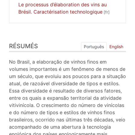
Le processus d’élaboration des vins au
Brésil. Caractérisation technologique
Résumés
RÉSUMÉS
Index
Português
English
Plan
Texte
No Brasil, a elaboração de vinhos finos em
Bibliographie
volumes importantes é um fenômeno de menos de
Illustrations
um século, que evoluiu aos poucos para a situação
Citer cet article
atual, de razoável diversidade de tipos e estilos.
Auteur
Essa diversidade é resultado de diversos fatores,
entre os quais a expansão territorial da atividade
vitivinícola. O crescimento do número de vinícolas
e do número de tipos e estilos de vinhos finos
brasileiros, ocorrido nas últimas três décadas, veio
acompanhado de uma abertura à tecnologia
enológica dos países enologicamente mais