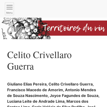
Menu
Celito Crivellaro
Guerra
Giuliano Elias
Pereira
,
Celito Crivellaro
Guerra
,
Francisco Macedo de
Amorim
,
Antonio Mendes
de Souza
Nascimento
,
Joyce Fagundes de
Souza
,
Luciana Leite de Andrade
Lima
,
Marcos dos
Santos
Lima
,
Carla Valéria da Silva
Padilha
,
José