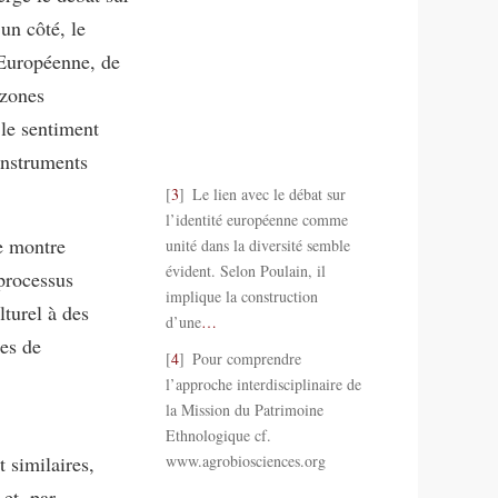
’un côté, le
Européenne, de
 zones
 le sentiment
instruments
3
Le lien avec le débat sur
l’identité européenne comme
e montre
unité dans la diversité semble
évident. Selon Poulain, il
 processus
implique la construction
lturel à des
d’une
…
ues de
4
Pour comprendre
l’approche interdisciplinaire de
la Mission du Patrimoine
Ethnologique cf.
t similaires,
www.agrobiosciences.org
 et, par