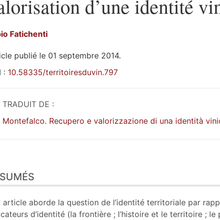
alorisation d’une identité vi
bio
Fatichenti
icle publié le 01 septembre 2014.
 :
10.58335/territoiresduvin.797
TRADUIT DE :
Montefalco. Recupero e valorizzazione di una identità vini
sumés
ÉSUMÉS
n
te
liographie
 article aborde la question de l’identité territoriale par ra
tes
icateurs d’identité (la frontière ; l’histoire et le territoire ;