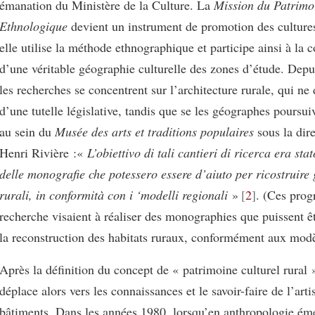
émanation du Ministère de la Culture. La
Mission du Patrimo
Ethnologique
devient un instrument de promotion des cultures
elle utilise la méthode ethnographique et participe ainsi à la 
d’une véritable géographie culturelle des zones d’étude. Depu
les recherches se concentrent sur l’architecture rurale, qui ne 
d’une tutelle législative, tandis que se les géographes poursuiv
au sein du
Musée des arts et traditions populaires
sous la dir
Henri Rivière :«
L’obiettivo di tali cantieri di ricerca era stat
delle monografie che potessero essere d’aiuto per ricostruire g
rurali, in conformità con i ‘modelli regionali
»
2
. (Ces pro
recherche visaient à réaliser des monographies que puissent êt
la reconstruction des habitats ruraux, conformément aux modè
Après la définition du concept de « patrimoine culturel rural »
déplace alors vers les connaissances et le savoir-faire de l’arti
bâtiments. Dans les années 1980, lorsqu’en anthropologie éme