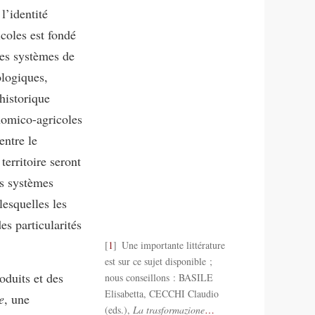
l’identité
icoles est fondé
des systèmes de
ologiques,
historique
onomico-agricoles
entre le
territoire seront
es systèmes
lesquelles les
es particularités
1
Une importante littérature
est sur ce sujet disponible ;
oduits et des
nous conseillons : BASILE
Elisabetta, CECCHI Claudio
e
, une
(eds.),
La trasformazione
…