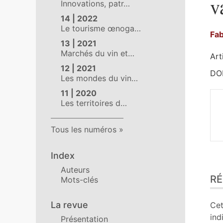
v
Innovations, patr…
14 | 2022
Le tourisme œnoga…
Fa
13 | 2021
Marchés du vin et…
Art
12 | 2021
DOI
Les mondes du vin…
11 | 2020
Les territoires d…
Tous les numéros
Index
Ré
Auteurs
R
Pla
Mots-clés
Tex
Bib
La revue
Cet
No
ind
Présentation