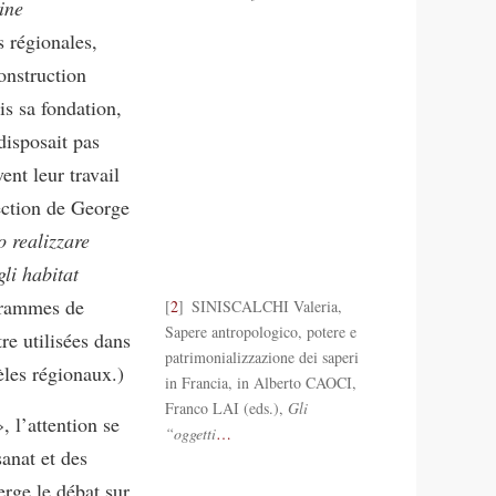
ine
 régionales,
construction
is sa fondation,
disposait pas
ent leur travail
ection de George
o realizzare
li habitat
grammes de
2
SINISCALCHI Valeria,
Sapere antropologico, potere e
re utilisées dans
patrimonializzazione dei saperi
les régionaux.)
in Francia, in Alberto CAOCI,
Franco LAI (eds.),
Gli
, l’attention se
“oggetti
…
sanat et des
rge le débat sur