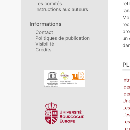
Ill
réf
Les comités
Cit
Instructions aux auteurs
l’a
Aut
Mon
Informations
rec
pro
Contact
Politiques de publication
un 
Visibilité
dan
Crédits
P
Affiliations/partenaires
Int
Ide
Ide
Une
Les
L’e
Les
Le