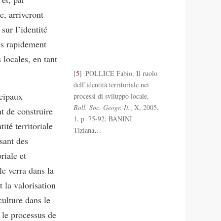
e, arriveront
sur l’identité
rès rapidement
 locales, en tant
5
POLLICE Fabio, Il ruolo
dell’identità territoriale nei
ncipaux
processi di sviluppo locale,
Boll. Soc.
Geogr. It.
, X, 2005,
t de construire
1, p. 75-92; BANINI
tité territoriale
Tiziana
…
isant des
riale et
le verra dans la
t la valorisation
culture dans le
r le processus de