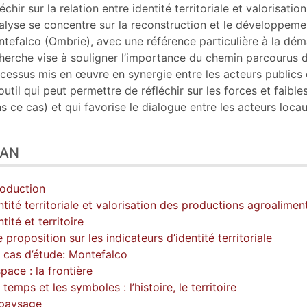
ustrations
léchir sur la relation entre identité territoriale et valorisati
er cet article
nalyse se concentre sur la reconstruction et le développement
eur
tefalco (Ombrie), avec une référence particulière à la dém
herche vise à souligner l’importance du chemin parcourus dan
cessus mis en œuvre en synergie entre les acteurs publics et
outil qui peut permettre de réfléchir sur les forces et faibl
s ce cas) et qui favorise le dialogue entre les acteurs locau
LAN
roduction
ntité territoriale et valorisation des productions agroalimen
ntité et territoire
 proposition sur les indicateurs d’identité territoriale
 cas d’étude: Montefalco
space : la frontière
 temps et les symboles : l’histoire, le territoire
 paysage