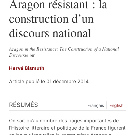
Aragon résistant : la
construction d’un
discours national
Aragon in the Resistance: The Construction of a National
Discourse
Hervé
Bismuth
Article publié le 01 décembre 2014.
Résumés
RÉSUMÉS
Index
Français
English
Plan
Texte
On sait qu’au nombre des pages importantes de
Bibliographie
l’Histoire littéraire et politique de la France figurent
Notes
celles sur lesquelles le communiste Aragon a